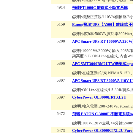
4914
飛碟FT1000C 離線式不斷電系統
(說明:
模擬正弦波/110V/4個插座/
5159
Eaton(飛瑞)UPS【A500】離線式
(說明:
總功率:500VA,實功率300Watt
5208
APC Smart-UPS RT 10000VA 
(說明:
10000VA/8000W, 輸入 208V/輸出 20
架高度 6 U/ ON-Line在線式, 內
5306
APC SMT3000RM2UTW機架式 ups
(說明:
在線互動式/(6) NEMA 5-15R , 
5307
APC Smart-UPS RT 3000VA 11
(說明:
ON-Line在線式/L5-30R(特殊插
5397
CyberPower OL3000ERTXL2U
(說明:
輸入電壓:200~240Vac (Confi
5472
飛瑞 EATON C-3000F 不斷電系統(on 
(說明:
100V-120V/全載 >4分鐘(240
5473
CyberPower OL3000RTXL2U Pure 