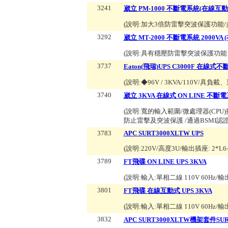
3241
崴立 PM-1000 不斷電系統(在線互動
(說明:
加大3倍防雷擊突波保護功能/
3292
崴立 MT-2000 不斷電系統 2000V
(說明:
具有穩壓防雷擊突波保護功能 /
3737
Eaton(飛瑞)UPS C3000F 在線式
(說明:
◆96V / 3KVA/110V
3740
崴立 3KVA 在線式 ON LINE 不斷
(說明:
寬的輸入範圍/微處理器(CPU
防止雷擊及突波保護 /通過BSMI認
3783
APC SURT3000XLTW UPS
(說明:
220V/高度3U/輸出插座: 2*L
3789
FT飛碟 ON LINE UPS 3KVA
(說明:
輸入:單相二線 110V 60Hz/輸
3801
FT飛碟 在線互動式 UPS 3KVA
(說明:
輸入:單相二線 110V 60Hz/輸
3832
APC SURT3000XLTW機架套件SU