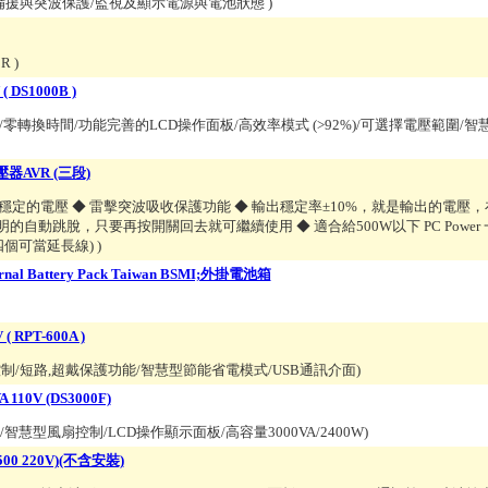
個電池備援與突波保護/監視及顯示電源與電池狀態
)
5R
)
 DS1000B )
源/零轉換時間/功能完善的LCD操作面板/高效率模式 (>92%)/可選擇電壓範圍/
壓器AVR (三段)
的電壓 ◆ 雷擊突波吸收保護功能 ◆ 輸出穩定率±10%，就是輸出的電壓，在1
自動跳脫，只要再按開關回去就可繼續使用 ◆ 適合給500W以下 PC Power 
四個可當延長線)
)
rnal Battery Pack Taiwan BSMI;外掛電池箱
 RPT-600A )
制/短路,超戴保護功能/智慧型節能省電模式/USB通訊介面
)
10V (DS3000F)
/智慧型風扇控制/LCD操作顯示面板/高容量3000VA/2400W
)
00 220V)(不含安裝)