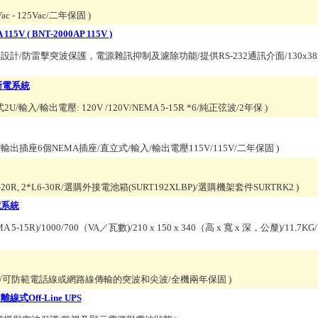
0Vac - 125Vac/二年保固
)
 ( BNT-2000AP 115V )
/防雷擊突波保護，電源雜訊抑制及濾除功能/提供RS-232通訊介面/130x382x19
不斷電系統
輸入/輸出電壓: 120V /120V/NEMA 5-15R *6/純正弦波/2年保
)
ute軟體/輸出插座6個NEMA插座/直立式/輸入/輸出電壓115V/115V/二年保固
)
-20R, 2*L6-30R/選購外接電池箱(SURT192XLBP)/選購機架套件SURTRK2
)
電系統
5R)/1000/700（VA／瓦數)/210 x 150 x 340（高 x 寬 x 深，公釐)/11.7
VR)/可防範電話線或網路線傳輸的突波和尖波/全機兩年保固
)
 離線式Off-Line UPS