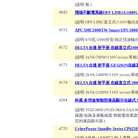
(說明:
無
)
4045
飛瑞不斷電系統OFF LINE(A-1000) 
(說明:
OFF-LINE/直立式/110
4151
APC SMC1000TW Smart-UPS 10
(說明:
670瓦/1000伏安/純正弦波輸
4172
DELTA 台達 射手座 在線直立式1000VA 1
(說明:
1kVA/700W/110V in/ou
4173
DELTA 台達 射手座 GES202N在線直立式
(說明:
2kVA/1400W/110V in/o
4174
DELTA 台達 射手座 在線直立式 3000VA 
(說明:
3kVA/2100W/110V in/o
4264
科風 多用途智能型液晶顯示在線式 先鋒系列 直立
(說明:
VGD-3000 (VGD-3K0
保護/短路及過載保護/智能電池電源管
言的液晶顯示器
)
4725
CyberPower Standby Series CP625
(說明:
8插座/ USB端口/輸入電壓 : 96V