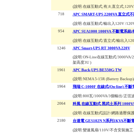
(說明:
在線互動式;有;8;直立式;120V
718
APC SMART-UPS 2200VA 直立
(說明:
在線互動式/輸出入120V /12
954
APC SUA1000 1000VA 不斷電系統
(說明:
在線互動式/直立式/輸出入120V /
1246
APC Smart-UPS RT 3000VA 220V
(說明:
ON-Line在線互動式/3000VA/2100W,
架高度3U
)
1961
APC Back-UPS BE550G-TW
(說明:
NEMA 5-15R (Battery Bac
1964
飛瑞 C-1000F 在線式(On-line) 不
(說明:
800瓦/1000VA/3個輸出/正弦
2064
科風 在線互動式 黑武士系列 1000VA 110
(說明:
在線互動式設計/網路過壓保護傳真機
2180
台達電 GES102N N系列1KVA不斷
(說明:
變速風扇/110V/不含安裝施工