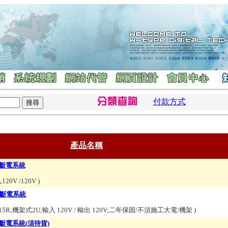
付款方式
產品名稱
式不斷電系統
20V /120V
)
 不斷電系統
-15R;機架式2U;輸入 120V / 輸出 120V;二年保固/不須施工大電/機架
)
式不斷電系統(須待貨)