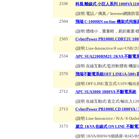
2336
科風 離線式 小巨人系列 1000VA 110V 
(說明:
電話／傳真／Internet網路防
2504
飛瑞 C-1000RN on-line 機架式伺服
(說明:
體積小，重量輕，易於搬運/標
2505
CyberPower PR1000LCDRT2U 1000V
(說明:
Line-Interactive/8 out+USB/2
2534
APC SUA2200RM2U 2KVA 不斷電
(說明:
在線互動式/監控軟體有/機架式2U/
2570
飛瑞不斷電系統OFF LINE(A-500) 
(說明:
OFF-LINE/直立式/110V
2712
APC SUA3000 3000VA 不斷電系統
(說明:
在線互動式/直立式/輸出入120V 
2713
CyberPower PR1000LCD 1000VA / 
(說明:
Line-Interactive / N/A / 8 O
3173
崴立 1KVA 在線式 ON LINE 不斷電
(說明:
1KVA/800W/6個插座+RJ4