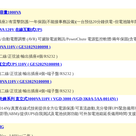
容量1000VA
V/輸出插座2/有雷擊防護/一年保固(不能接事務設備)(一台預估20分鐘供電~但電池隨
00VA 120V 在線互動式UPS
出/自動電壓調整 (AVR) 可濾除電波雜訊/PowerChute 電源監控軟體/兩年保固(含
10V ( GES102N100098 )
t/單相二線/正弦波/輸出插座4個/RS232
)
UPS 110V ( GES202N100098 )
ut/單相二線/正弦波/輸出插座4個+端子盤/RS232
)
110V ( GES302N100098 )
ut/單相二線/正弦波/輸出插座4個+端子盤/RS232
)
式3000VA 110V ( VGD-3000 (VGD-3K0A-5AA-0014N) )
A-5AA-0014N)/真實在線式技術提供全方位電源保護/可直流啟動,充分發揮UPS緊急
理(ABM)/提供UPS自我測試及電池偵測功能/可外加電池箱延長備用時間/支援
HG
ac - 140Vac/二年
)