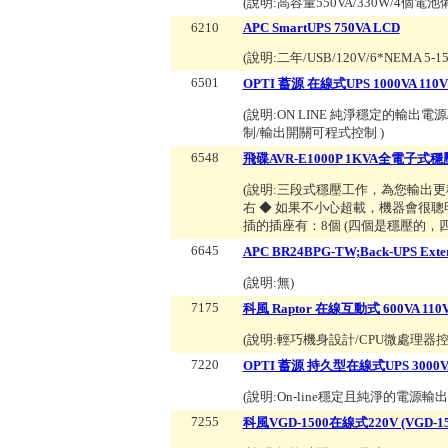
(說明:
高容量550VA/330W/4
6210
APC SmartUPS 750VA LCD
(說明:
二年/USB/120V/6*NEMA 5-1
6501
OPTI 蓄源 在線式UPS 1000VA 110V (
(說明:
ON LINE 純淨穩定的輸出電
制/輸出開關可程式控制
)
6548
飛碟AVR-E1000P 1KVA全電子式穩
(說明:
三段式穩壓工作，為您輸出更穩定
右 ◆ 如果不小心超載，機器會很聰明的
插的插座有：8個 (四個是穩壓的，
6645
APC BR24BPG-TW;Back-UPS Exte
(說明:
無
)
7175
科風 Raptor 在線互動式 600VA 110V (
(說明:
輕巧機身設計/CPU微處理器控
7220
OPTI 蓄源 持久型在線式UPS 3000VA 1
(說明:
On-line穩定且純淨的電源輸出
7255
科風VGD-1500在線式220V (VGD-15