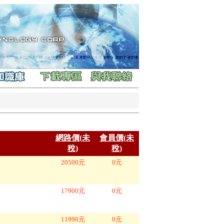
網路價(未
會員價(未
稅)
稅)
20500
元
0
元
17900
元
0
元
11990
元
0
元