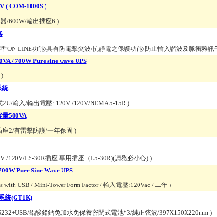
( COM-1000S )
雷器/600W/輸出插座6
)
器
準ON-LINE功能/具有防電擊突波/抗靜電之保護功能/防止輸入諧波及脈衝雜訊
A / 700W Pure sine wave UPS
U
)
系統
輸入/輸出電壓: 120V /120V/NEMA 5-15R
)
容量500VA
/輸出插座2/有雷擊防護/一年保固
)
/120V/L5-30R插座 專用插座（L5-30R)(請務必小心)
)
700W Pure Sine Wave UPS
utlets with USB / Mini-Tower Form Factor / 輸入電壓:120Vac / 二年
)
系統(GT1K)
5/RS232+USB/鉛酸鉛鈣免加水免保養密閉式電池*3/純正弦波/397X150X220mm
)