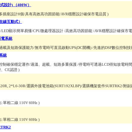
式設計) （400W）
多插座設計8個/具有高效高功因節能/AVR穩壓設計確保市電品質
)
A (在線互動式）
LED顯示簡單易懂/CPU微處理器設計 /高效高功因節能 /AVR穩壓設計確保市電品
不斷電系統
/具負載、過載及短路保護能力/無市電時可直流啟動UPS(DC開機) /先進的DSP數位控制
電系統
)控制確保穩定運作/過溫、超載、短路多重保護 /停電時可透過LCD得知放電時間 
證、CE認證
)
6-20R, 2*L6-30R/選購外接電池箱(SURT192XLBP)/選購機架套件SURTRK2/附
出:單相二線 110V 60Hz
)
出:單相二線 110V 60Hz
)
RTRK2