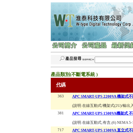
產品類別(
不斷電系統
)
代碼
363
APC SMART-UPS 2200VA 機架
(說明:
在線互動式/機架式(2U)/輸出入1
381
APC SMART-UPS 1500VA機架式
(說明:
在線互動式;有含;(6) NEMA 5
717
APC SMART-UPS 1500VA 直立