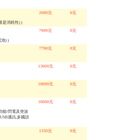
2690
元
0
元
年限是消耗性)
)
7999
元
0
元
電池)
)
7790
元
0
元
13600
元
0
元
18699
元
0
元
18600
元
0
元
備用功能/閃電及突波
USB通訊,多國語
1350
元
0
元