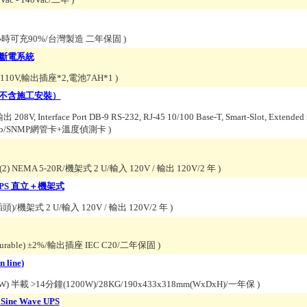
8小時可充90%/台灣製造 二年保固
)
 不斷電系統
,110V,輸出插座*2,電池7AH*1
)
220V(不含施工安裝）
8V, Interface Port DB-9 RS-232, RJ-45 10/100 Base-T, Smart-Slot, Extended 
含Web/SNMP網管卡+溫度偵測卡
)
(2) NEMA 5-20R/機架式 2 U/輸入 120V / 輸出 120V/2 年
)
0V UPS 直立＋機架式
頭)/機架式 2 U/輸入 120V / 輸出 120V/2 年
)
gurable) ±2%/輸出插座 IEC C20/二年保固
)
line)
0W) 半載 >14分鐘(1200W)/28KG/190x433x318mm(WxDxH)/一年保
)
Sine Wave UPS