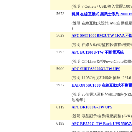
(說明:
7 Outlets / USB/輸入電壓:10
5673
科風 在線互動式 黑武士系列 2000VA 115V
(說明:
在線互動式設計/AVR自動穩壓設計
)
5629
APC SMT1000RM2UTW 1KVA 
(說明:
在線互動式/監控軟體有/機架式2U/
5795
APC BC1100U-TW 不斷電系統
(說明:
Off-Line/監控PowerCh
5909
APC SURTA3000XLTW UPS
(說明:
110V/高度3U/輸出插座: 2*L6
5937
EATON 5SC1000 在線互動式不斷
(說明:
八個靈活運用的輸出插座(NEMA 5-1
池兩年
)
6119
APC BR1000G-TW UPS
(說明:
液晶顯示/自動電壓調整 (A
6199
APC BE550G-TW Back-UPS 550VA