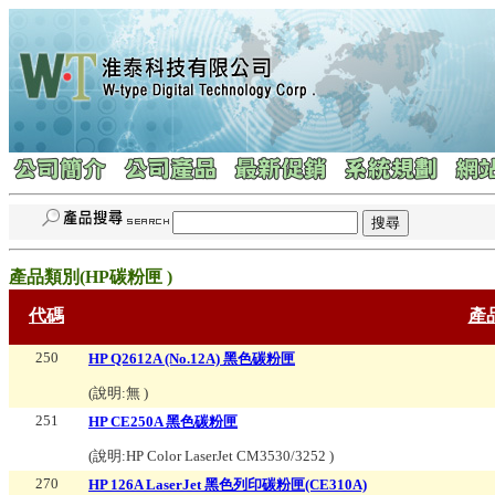
產品類別(
HP碳粉匣
)
代碼
產
250
HP Q2612A (No.12A) 黑色碳粉匣
(說明:
無
)
251
HP CE250A 黑色碳粉匣
(說明:
HP Color LaserJet CM3530/3252
)
270
HP 126A LaserJet 黑色列印碳粉匣(CE310A)