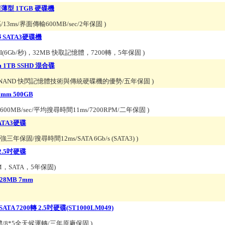
.5吋 超薄型 1TGB 硬碟機
mm高/13ms/界面傳輸600MB/sec/2年保固
)
0轉 SATA3硬碟機
A III(6Gb/秒)，32MB 快取記憶體，7200轉，5年保固
)
7mm 1TB SSHD 混合碟
最新的 NAND 快閃記憶體技術與傳統硬碟機的優勢/五年保固
)
 7mm 500GB
0rpm/600MB/sec/平均搜尋時間11ms/7200RPM/二年保固
)
SATA3硬碟
三年保固/搜尋時間12ms/SATA 6Gb/s (SATA3)
)
 2.5吋硬碟
PM，SATA，5年保固
)
 128MB 7mm
 SATA 7200轉 2.5吋硬碟(ST1000LM049)
記憶體/8*5全天候運轉/三年原廠保固
)