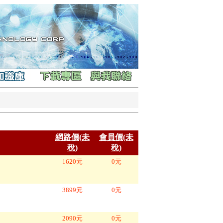
網路價(未
會員價(未
稅)
稅)
1620
元
0
元
3899
元
0
元
2090
元
0
元