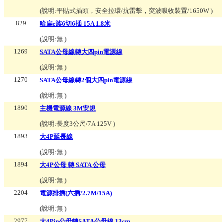
(說明:
平貼式插頭，安全拉環/抗雷擊，突波吸收裝置/1650W
)
829
哈扁e族6切6插 15A 1.8米
(說明:
無
)
1269
SATA公母線轉大四pin電源線
(說明:
無
)
1270
SATA公母線轉2個大四pin電源線
(說明:
無
)
1890
主機電源線 3M安規
(說明:
長度3公尺/7A 125V
)
1893
大4P延長線
(說明:
無
)
1894
大4P公母 轉 SATA 公母
(說明:
無
)
2204
電源排插(六插/2.7M/15A)
(說明:
無
)
2977
大4Pin公母轉SATA公母線 13cm