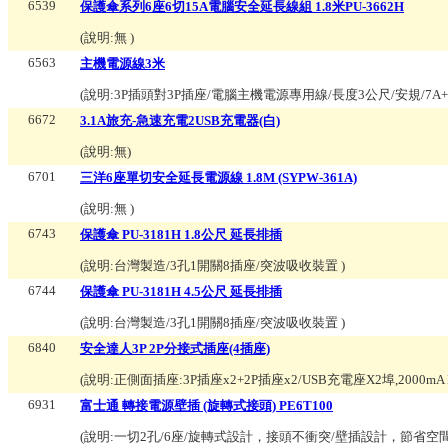
6539
保護傘系列6座6切15A電腦安全延長線組 1.8米PU-3662H
(說明:
無
)
6563
主機電源線3米
(說明:
3P插頭對3P插座/電腦主機電源專用線/長度3公尺/安規/7A+1
6672
3.1A旅充-急速充電2USB充電器(白)
(說明:
無
)
6701
三洋6座單切安全延長電源線 1.8M (SYPW-361A)
(說明:
無
)
6743
保護傘 PU-3181H 1.8公尺 延長排插
(說明:
台灣製造/3孔1開關8插座/突波吸收裝置
)
6744
保護傘 PU-3181H 4.5公尺 延長排插
(說明:
台灣製造/3孔1開關8插座/突波吸收裝置
)
6840
安全達人3P 2P分接式插座(4插座)
(說明:
正側面插座:3P插座x2+2P插座x2/USB充電座X2埠,2000m
6931
富士通 轉接電源壁插 (旋轉式接頭) PE6T100
(說明:
一切2孔/6座/旋轉式設計，接頭不衝突/壁插設計，節省空間/AC 1