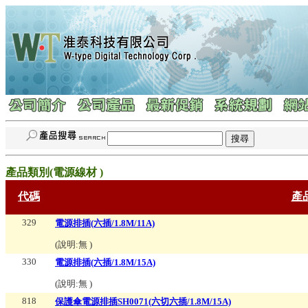
產品類別(
電源線材
)
代碼
產
329
電源排插(六插/1.8M/11A)
(說明:
無
)
330
電源排插(六插/1.8M/15A)
(說明:
無
)
818
保護傘電源排插SH0071(六切六插/1.8M/15A)