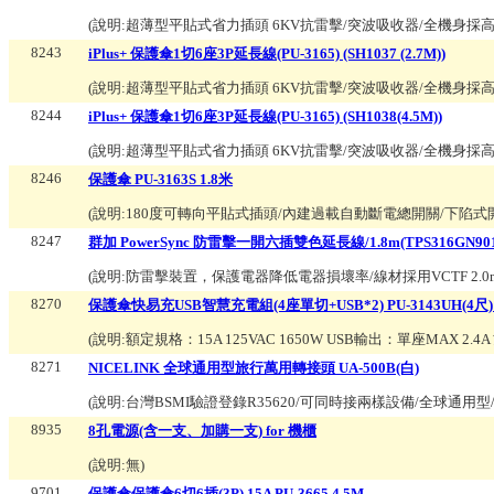
(說明:
超薄型平貼式省力插頭 6KV抗雷擊/突波吸收器/全機身採
8243
iPlus+ 保護傘1切6座3P延長線(PU-3165) (SH1037 (2.7M))
(說明:
超薄型平貼式省力插頭 6KV抗雷擊/突波吸收器/全機身採
8244
iPlus+ 保護傘1切6座3P延長線(PU-3165) (SH1038(4.5M))
(說明:
超薄型平貼式省力插頭 6KV抗雷擊/突波吸收器/全機身採
8246
保護傘 PU-3163S 1.8米
(說明:
180度可轉向平貼式插頭/內建過載自動斷電總開關/下陷
8247
群加 PowerSync 防雷擊一開六插雙色延長線/1.8m(TPS316GN901
(說明:
防雷擊裝置，保護電器降低電器損壞率/線材採用VCTF 2.0
8270
保護傘快易充USB智慧充電組(4座單切+USB*2) PU-3143UH(4尺)
(說明:
額定規格：15A 125VAC 1650W USB輸出：單座MAX 2.4A 
8271
NICELINK 全球通用型旅行萬用轉接頭 UA-500B(白)
(說明:
台灣BSMI驗證登錄R35620/可同時接兩樣設備/全球通
8935
8孔電源(含一支、加購一支) for 機櫃
(說明:
無
)
9701
保護傘保護傘6切6插(3P) 15A PU-3665 4.5M