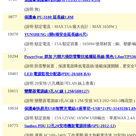
(說明:
無
)
9877
保護傘 PU-3188 延長線1.8M
(說明:
額定電流：MAX 15A/最大合計：MAX 1650W
)
10070
YUNSHENG 1開6插安全延長線(6尺)
(說明:
額定電流：15A/額定容量：1650W/使用材質：銅、塑膠/輸
)
10294
PowerSync 群加 六開六插防雷擊抗搖擺延長線/黑色/1.8m(TPS366
(說明:
防雷擊裝置，保護電器降低電器損/過載保護開關，更安全
10461
LED 電源監視分配器(PDU-20A08-BA)
(說明:
20安培/八孔機架/可LAN 線上查看
)
10611
變壓器電源線3孔AC線 1.2M(SH0127)
(說明:
變壓器電源線3孔AC線 1.2M/安規 WLT-202+503-3梅花型
)
10634
保護傘快易充USB智慧充電組(4座單切+USB*2) PU-3143UH(1.8M
(說明:
額定規格：15A 125VAC 1650W USB輸出：單座MAX 2.4A 
10775
Sunbox PDU 12孔20安培機架電源排插(SPU-2012-12)
(說明:
適用 AC100~240V 工作電壓/最大負載電流達 20安培(AMP