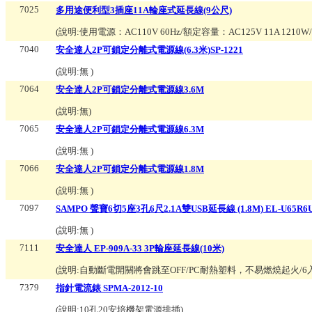
7025
多用途便利型3插座11A輪座式延長線(9公尺)
(說明:
使用電源：AC110V 60Hz/額定容量：AC125V 11A 1210W/
7040
安全達人2P可鎖定分離式電源線(6.3米)SP-1221
(說明:
無
)
7064
安全達人2P可鎖定分離式電源線3.6M
(說明:
無
)
7065
安全達人2P可鎖定分離式電源線6.3M
(說明:
無
)
7066
安全達人2P可鎖定分離式電源線1.8M
(說明:
無
)
7097
SAMPO 聲寶6切5座3孔6尺2.1A雙USB延長線 (1.8M) EL-U65R6
(說明:
無
)
7111
安全達人 EP-909A-33 3P輪座延長線(10米)
(說明:
自動斷電開關將會跳至OFF/PC耐熱塑料，不易燃燒起火/6
7379
指針電流錶 SPMA-2012-10
(說明:
10孔20安培機架電源排插
)