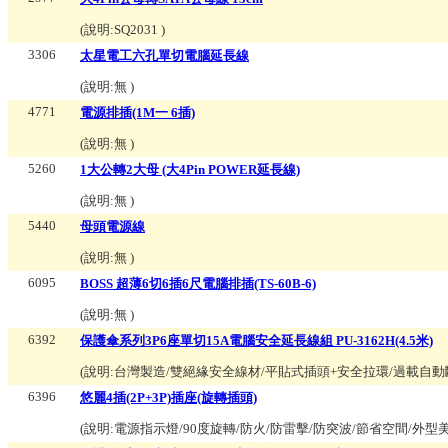
(說明:
SQ2031
)
3306
太星電工六孔單切電腦延長線
(說明:
無
)
4771
電源排插(1M一 6插)
(說明:
無
)
5260
1大公轉2大母 (大4Pin POWER延長線)
(說明:
無
)
5440
母頭電源線
(說明:
無
)
6095
BOSS 超薄6切6插6尺電腦排插(TS-60B-6)
(說明:
無
)
6392
保護傘系列3P6座單切15A電腦安全延長線組 PU-3162H(4.5米)
(說明:
台灣製造/雙絕緣安全線材/平貼式插頭+安全拉環/過載自
6396
悠麗4插(2P+3P)插座(旋轉插頭)
(說明:
電源指示燈/90度旋轉/防火/防雷擊/防突波/節省空間/外