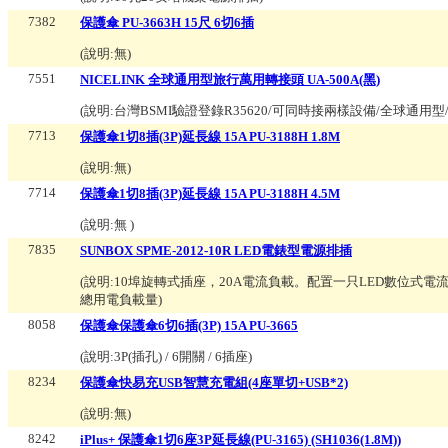
7382
保護傘 PU-3663H 15尺 6切6插
(說明:
無
)
7551
NICELINK 全球通用型旅行萬用轉接頭 UA-500A(黑)
(說明:
台灣BSMI驗證登錄R35620/可同時接兩樣設備/全球通
7713
保護傘1切8插(3P)延長線 15A PU-3188H 1.8M
(說明:
無
)
7714
保護傘1切8插(3P)延長線 15A PU-3188H 4.5M
(說明:
無
)
7835
SUNBOX SPME-2012-10R LED電錶型電源排插
(說明:
10埠旋轉式插座，20A電流負載。配置一只LED數位式電
總用電負載量
)
8058
保護傘保護傘6切6插(3P) 15A PU-3665
(說明:
3P(插孔) / 6開關 / 6插座
)
8234
保護傘快易充USB智慧充電組(4座單切+USB*2)
(說明:
無
)
8242
iPlus+ 保護傘1切6座3P延長線(PU-3165) (SH1036(1.8M))