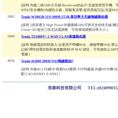
(說明:
內建二根5dBi大天線/Broadcom的晶片/支援智慧型手機、平板電腦 W
WPA2安全機制/內建防火牆，防駭客攻擊/提供系統日誌/支援MA
2682
Tenda W3002R 11N 300M 2T2R 高功率大天線無線路由器
(說明:
2倍穿透力 High Power/外建兩根5dbi可拆式全向性天線
Client+AP/提供三段式訊號調整、可依環境調整功率大小
)
2690
Tenda TEI480T+ 2 WAN 3 LAN高速路由器
(說明:
兩條寬頻同時接入/企業用戶帶機80台，網咖帶機50台/禁
記錄/彈性頻寬控制和連接數限制/IP-MAC綁定，可有效防止A
電腦
)
4956
Tenda 4G800 300M NAS無線路由?
(說明:
外接4G LTE網卡/簡易NAS應用~FTP伺服器/內建SD
配/2.4G/WANX1+LANX3
)
淮泰科技有限公司 TEL:(02)899035