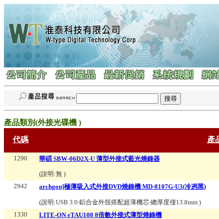
產品類別(
外接光碟機
)
代碼
產
1290
華碩 SBW-06D2X-U 薄型外接式藍光燒錄器
(說明:
無
)
2942
archgon]極薄吸入式外接DVD燒錄機 MD-8107G-U3(冷冽黑)
(說明:
USB 3.0‧鋁合金外殼搭配超薄機芯‧總厚度僅13.8mm
)
1330
LITE-ON eTAU108 8倍數外接式薄型燒錄機