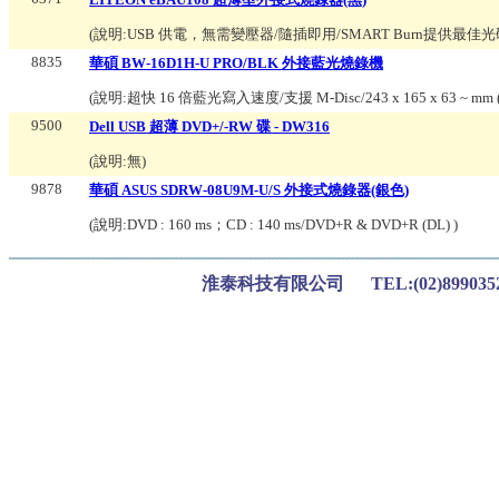
(說明:
USB 供電，無需變壓器/隨插即用/SMART Burn提供最
8835
華碩 BW-16D1H-U PRO/BLK 外接藍光燒錄機
(說明:
超快 16 倍藍光寫入速度/支援 M-Disc/243 x 165 x 63 ~ m
9500
Dell USB 超薄 DVD+/-RW 碟 - DW316
(說明:
無
)
9878
華碩 ASUS SDRW-08U9M-U/S 外接式燒錄器(銀色)
(說明:
DVD : 160 ms；CD : 140 ms/DVD+R & DVD+R (DL)
)
淮泰科技有限公司 TEL:(02)899035