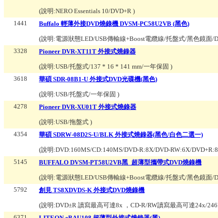
(說明:
NERO Essentials 10/DVD+R
)
1441
Buffalo 輕薄外接DVD燒錄機 DVSM-PC58U2VB (黑色)
(說明:
電源狀態LED/USB傳輸線+Boost電纜線/托盤式/黑色鏡面/DVD
3328
Pioneer DVR-XT11T 外接式燒錄器
(說明:
USB/托盤式/137 * 16 * 141 mm/一年保固
)
3618
華碩 SDR-08B1-U 外接式DVD光碟機(黑色)
(說明:
USB/托盤式/一年保固
)
4278
Pioneer DVR-XU01T 外接式燒錄器
(說明:
USB/拖盤式
)
4354
華碩 SDRW-08D2S-U/BLK 外接式燒錄器(黑色/白色二選一)
(說明:
DVD:160MS/CD:140MS/DVD-R:8X/DVD-RW:6X/DVD+R:
5145
BUFFALO DVSM-PT58U2VB黑_超薄型攜帶式DVD燒錄機
(說明:
電源狀態LED/USB傳輸線+Boost電纜線/托盤式/黑色鏡面/DVD
5792
創見 TS8XDVDS-K 外接式DVD燒錄機
(說明:
DVD±R 讀寫最高可達8x ，CD-R/RW讀寫最高可達24x/24
6371
LITEON eBAU108 超薄型外接式燒錄器(黑)