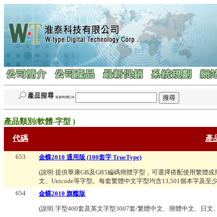
產品類別(
軟體-字型
)
代碼
產
653
金蝶2010 通用版 (100套字 TrueType)
(說明:
提供華康GB及GB5編碼簡體字型，可選擇搭配使用繁體
文、Unicode等字型。每套繁體中文字型均含13,501個本字及至少
654
金蝶2010 旗艦版
(說明:
字型400套及英文字型3007套/繁體中文、簡體中文、日文、