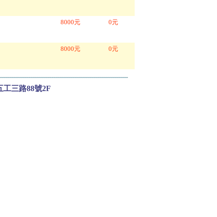
8000
元
0
元
8000
元
0
元
區五工三路88號2F