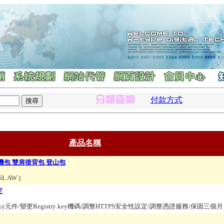
付款方式
產品名稱
 相機包 雙肩後背包 登山包
16L AW
)
定
xy元件/變更Registry key機碼/調整HTTPS安全性設定/調整憑證服務/保固三個