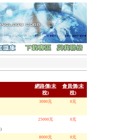
網路價(未
會員價(未
稅)
稅)
3090
元
0
元
25000
元
0
元
月
)
8000
元
0
元