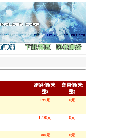
網路價(未
會員價(未
稅)
稅)
199
元
0
元
1200
元
0
元
309
元
0
元