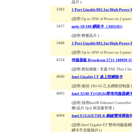
晶片
)
3393
1 Port Gigabit 802.3at High-Pow
(說明:
Up to 30W of Power on 2-pair
3457
netis 10/100 網路卡（AD1101)
(說明:
螃蟹晶片
)
3488
1 Port Gigabit 802.3at High-Powe
(說明:
Up to 30W of Power on 2-pai
4314
伺服器級 Broadcom 5721 1000M 1
(說明:
附短檔板 / 支援 PXE Thin Cli
4690
Intel Gigabit CT 桌上型網路卡
(說明:
接頭:1RJ-45/乙太網路控制器:Inte
4693
Intel X540-T1(10Gb)單埠伺服器網
(說明:
採用IntelR Ethernet Control
槽/晶片 QoS 與流量管理
)
4694
Intel E1G42ETBLK 銅線雙埠
(說明:
Intel Gigabit ET 雙埠伺服器
網卡不含散熱片)
)