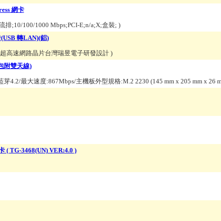
press 網卡
流排;10/100/1000 Mbps;PCI-E;n/a;X;盒裝;
)
USB 轉LAN)(鋁)
35/超高速網路晶片台灣瑞昱電子研發設計
)
盒包附雙天線)
1n/藍芽4.2/最大速度:867Mbps/主機板外型規格:M.2 2230 (145 mm x 205 mm x 26 mm
 ( TG-3468(UN) VER:4.0 )