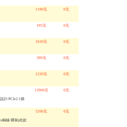
1190
元
0
元
195
元
0
元
1620
元
0
元
399
元
0
元
1220
元
0
元
12900
元
0
元
類型設計/PCIe2.1插
5200
元
0
元
opper銅線/裸裝(此款