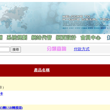
付款方式
產品名稱
流排
)
路卡
J45轉USB轉接頭)