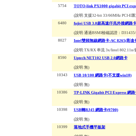
5754
TOTO-link PX1000 gigabit PCI ex
(說明:
支援32-bit 33/66MHz PCI-E匯
6480
fujiei USB 3.0超高速仟兆外接網路卡(
(說明:
通過BSMI檢磁認證：D314
8027
Intel雙頻無線網路卡-AC 8265(彩
(說明:
TX/RX 串流 3x/Intel 802.1
8590
Uptech NET102 USB 2.0網路卡
(說明:
無
)
10343
USB 10/100 網路卡(不支援win10)
(說明:
無
)
10386
TP-LINK Gigabit PCI Express 網路卡
(說明:
無
)
10398
USB轉RJ45 網路卡(9700)
(說明:
無
)
10399
落地式手機平板架