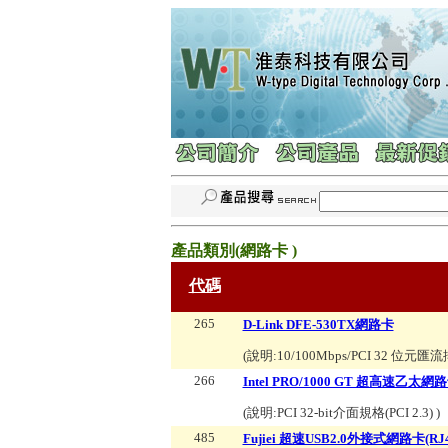
產品類別(
網路卡
)
代碼
265
D-Link DFE-530TX網路卡
(說明:
10/100Mbps/PCI 32 位元匯
266
Intel PRO/1000 GT 超高速乙太網
(說明:
PCI 32-bit介面規格(PCI 2.3)
)
485
Fujiei 超速USB2.0外接式網路卡(R