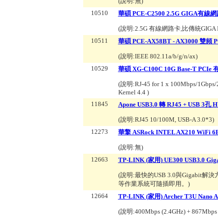
(說明:
無
)
10510
華碩 PCE-C2500 2.5G GIGA有線
(說明:
2.5G 有線網路卡,比傳統GIGA P
10511
華碩 PCE-AX58BT - AX3000 雙頻 P
(說明:
IEEE 802.11a/b/g/n/ax
)
10529
華碩 XG-C100C 10G Base-T PCI
(說明:
RJ-45 for 1 x 100Mbps/1G
Kernel 4.4
)
11845
Apone USB3.0 轉 RJ45 + USB 3
(說明:
RJ45 10/100M, USB-A 3.0*3
)
12273
華擎 ASRock INTEL AX210 WiFi 6
(說明:
無
)
12663
TP-LINK (家用) UE300 USB3.0 
(說明:
最快的USB 3.0與Gigabit解決方
等作業系統可隨插即用。
)
12664
TP-LINK (家用) Archer T3U Na
(說明:
400Mbps (2.4GHz) + 867Mbps 