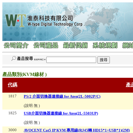
產品類別(
KVM線材
)
代碼
產
1817
PS/2 介面切換器連接線 for Aten(2L-5002P/C)
(說明:
無
)
1825
USB介面切換器連接線 for Aten(2L-5503UP)
(說明:
無
)
3000
AVOCENT Cat5 IP KVM 專用線(RJ45轉 HD15*1+USB*1)(2M)