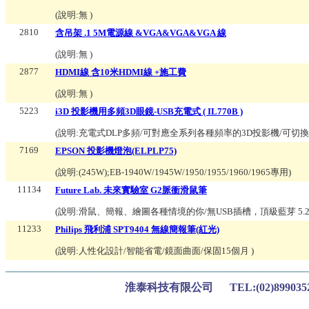
(說明:
無
)
2810
含吊架 .1 5M電源線 &VGA&VGA&VGA 線
(說明:
無
)
2877
HDMI線 含10米HDMI線 +施工費
(說明:
無
)
5223
i3D 投影機用多頻3D眼鏡-USB充電式 ( IL770B )
(說明:
充電式DLP多頻/可對應全系列各種頻率的3D投影機/可切
7169
EPSON 投影機燈泡(ELPLP75)
(說明:
(245W);EB-1940W/1945W/1950/1955/1960/1965專用
)
11134
Future Lab. 未來實驗室 G2脈衝滑鼠筆
(說明:
滑鼠、簡報、繪圖各種情境的你/無USB插槽，頂級藍芽 5.
11233
Philips 飛利浦 SPT9404 無線簡報筆(紅光)
(說明:
人性化設計/智能省電/鏡面曲面/保固15個月
)
淮泰科技有限公司 TEL:(02)899035