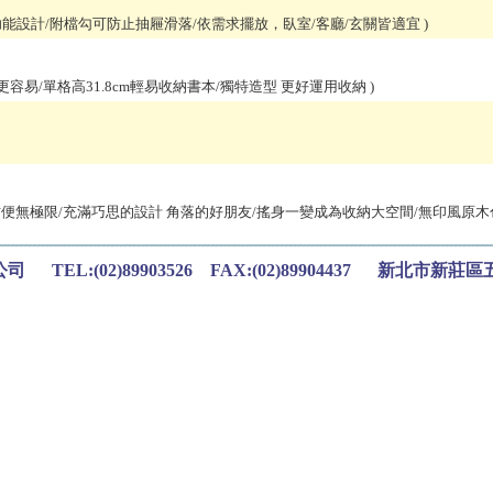
能設計/附檔勾可防止抽屜滑落/依需求擺放，臥室/客廳/玄關皆適宜
)
容易/單格高31.8cm輕易收納書本/獨特造型 更好運用收納
)
便無極限/充滿巧思的設計 角落的好朋友/搖身一變成為收納大空間/無印風原
TEL:(02)89903526 FAX:(02)89904437 新北市新莊