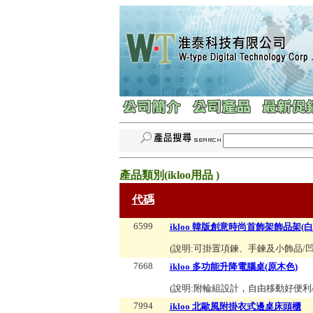
產品類別(
ikloo用品
)
代碼
6599
ikloo 韓版創意時尚首飾架飾品架(白
(說明:
可掛置項鍊、手鍊及小飾品/
7668
ikloo 多功能升降電腦桌(原木色)
(說明:
附輪組設計，自由移動好便利
7994
ikloo 北歐風附掛衣式邊桌床頭櫃