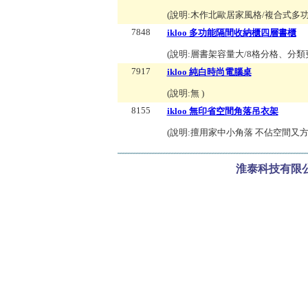
(說明:
木作北歐居家風格/複合式多功
7848
ikloo 多功能隔間收納櫃四層書櫃
(說明:
層書架容量大/8格分格、分類更
7917
ikloo 純白時尚電腦桌
(說明:
無
)
8155
ikloo 無印省空間角落吊衣架
(說明:
擅用家中小角落 不佔空間又方
淮泰科技有限公司 