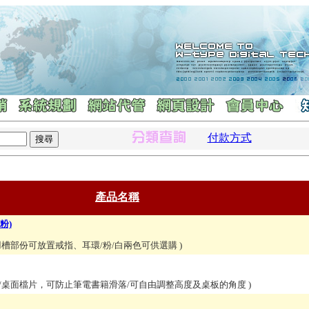
付款方式
產品名稱
粉)
凹槽部份可放置戒指、耳環/粉/白兩色可供選購
)
/桌面檔片，可防止筆電書籍滑落/可自由調整高度及桌板的角度
)