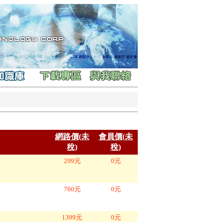
網路價(未
會員價(未
稅)
稅)
299
元
0
元
760
元
0
元
1399
元
0
元