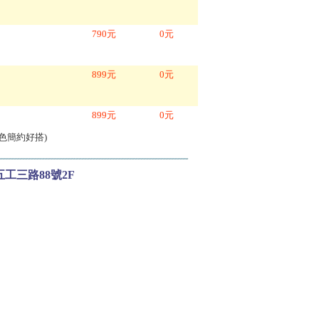
790
元
0
元
899
元
0
元
899
元
0
元
木色簡約好搭
)
區五工三路88號2F