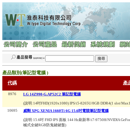
產品類別(
筆記型電腦
)
代碼
產
8976
LG 14Z990-G.AP52C2 筆記型電腦
(說明:
14吋FHD(1920x1080) IPS/i5-8265U/8GB DDR4(1 slot/Max
10695
威剛 XPG XENIA 1660Ti 6G 15.6吋電競筆記型電腦
(說明:
15.6吋 FHD IPS 面板 144 Hz刷新率/i7-9750H/NVIDIA GeFo
械式全鍵RGB防鬼鍵鍵盤
)