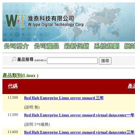
產品類別(
Linux
)
代碼
產
11398
Red Halt Enterprise Linux server stanard 三年
(說明:
無
)
11399
Red Halt Enterprise Linux server stanard virtual datacenter一年
(說明:
5*8服務
)
11400
Red Halt Enterprise Linux server stanard virtual datacenter三年