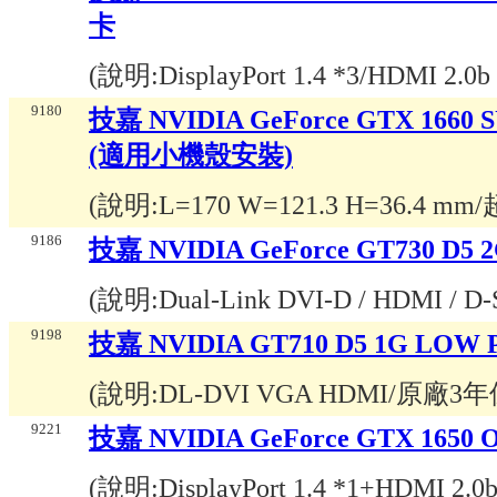
卡
(說明:
DisplayPort 1.4 *3/HDMI 2.0
9180
技嘉 NVIDIA GeForce GTX 1660
(適用小機殼安裝)
(說明:
L=170 W=121.3 H=36.
9186
技嘉 NVIDIA GeForce GT730 D5
(說明:
Dual-Link DVI-D / HDMI 
9198
技嘉 NVIDIA GT710 D5 1G LOW
(說明:
DL-DVI VGA HDMI/原廠3
9221
技嘉 NVIDIA GeForce GTX 165
(說明:
DisplayPort 1.4 *1+HDMI 2.0