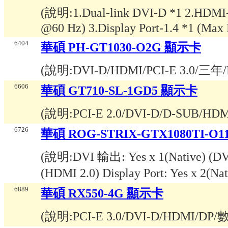
(說明:
1.Dual-link DVI-D *1 2.HDMI
@60 Hz) 3.Display Port-1.4 *1 (Max
6404
華碩 PH-GT1030-O2G 顯示卡
(說明:
DVI-D/HDMI/PCI-E 3.0/三年/
6606
華碩 GT710-SL-1GD5 顯示卡
(說明:
PCI-E 2.0/DVI-D/D-SUB
6726
華碩 ROG-STRIX-GTX1080TI-O
(說明:
DVI 輸出: Yes x 1(Native) (D
(HDMI 2.0) Display Port: Yes x 2(N
6889
華碩 RX550-4G 顯示卡
(說明:
PCI-E 3.0/DVI-D/HDMI/