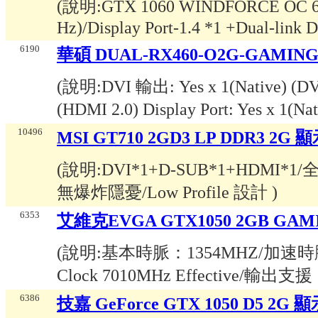
(說明:
GTX 1060 WINDFORCE OC 6G/
Hz)/Display Port-1.4 *1 +Dual-lin
6190
華碩 DUAL-RX460-O2G-GAMIN
(說明:
DVI 輸出: Yes x 1(Native) (D
(HDMI 2.0) Display Port: Yes x 1(N
10496
MSI GT710 2GD3 LP DDR3 2G 
(說明:
DVI*1+D-SUB*1+HDM
無爆炸隱憂/Low Profile 設計
)
6353
艾維克EVGA GTX1050 2GB GAMI
(說明:
基本時脈：1354MHZ/加速時脈
Clock 7010MHz Effective/輸出支援：
6386
技嘉 GeForce GTX 1050 D5 2G 