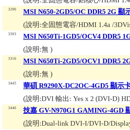
3296
MSI N650-2GD5/OC DDR5 2G 
(說明:
全固態電容/HDMI 1.4a /3DVis
3303
MSI N650Ti-1GD5/OCV4 DDR5 
(說明:
無
)
3316
MSI N650Ti-2GD5/OCV1 DDR5 
(說明:
無
)
3445
華碩 R9290X-DC2OC-4GD5 
(說明:
DVI 輸出: Yes x 2 (DVI-D) H
3446
技嘉 GV-N970G1 GAMING-4
(說明:
Dual-link DVI-I/DVI-D/Disp