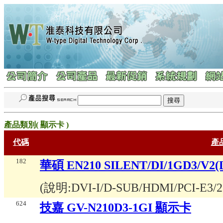
產品類別(
顯示卡
)
代碼
產
182
華碩 EN210 SILENT/DI/1GD3/V
(說明:
DVI-I/D-SUB/HDMI/PCI-E3/2
624
技嘉 GV-N210D3-1GI 顯示卡