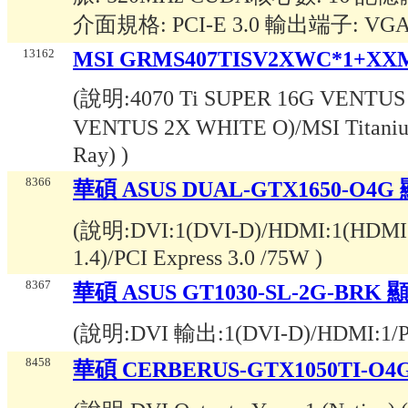
介面規格: PCI-E 3.0 輸出端子: VGA /
13162
MSI GRMS407TISV2XWC*1+XX
(說明:
4070 Ti SUPER 16G VENTUS
VENTUS 2X WHITE O)/MSI Titan
Ray)
)
8366
華碩 ASUS DUAL-GTX1650-O4
(說明:
DVI:1(DVI-D)/HDMI:1(HDMI 2.
1.4)/PCI Express 3.0 /75W
)
8367
華碩 ASUS GT1030-SL-2G-BRK
(說明:
DVI 輸出:1(DVI-D)/HDMI:1/P
8458
華碩 CERBERUS-GTX1050TI-O