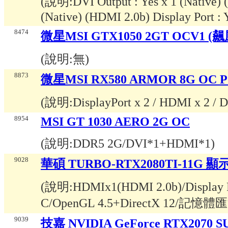
(說明:
DVI Output : Yes x 1 (Native)
(Native) (HDMI 2.0b) Display Port : 
8474
微星MSI GTX1050 2GT OCV1 
(說明:
無
)
8873
微星MSI RX580 ARMOR 8G OC 
(說明:
DisplayPort x 2 / HDMI x 2 /
8954
MSI GT 1030 AERO 2G OC
(說明:
DDR5 2G/DVI*1+HDMI*1
)
9028
華碩 TURBO-RTX2080TI-11G 顯
(說明:
HDMIx1(HDMI 2.0b)/Display P
C/OpenGL 4.5+DirectX 12/記憶體
9039
技嘉 NVIDIA GeForce RTX2070