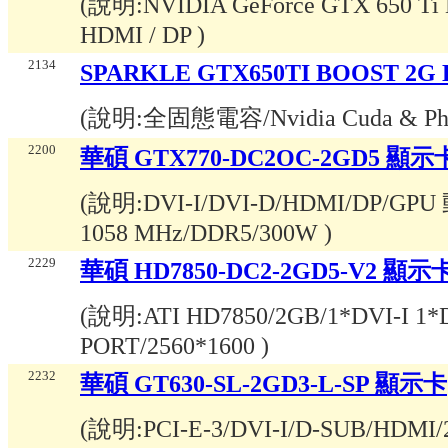
(說明:
NVIDIA GeForce GTX 650 Ti B
HDMI / DP
)
2134
SPARKLE GTX650TI BOOST 2G
(說明:
全固態電容/Nvidia Cuda & Phys
2200
華碩 GTX770-DC2OC-2GD5 顯示
(說明:
DVI-I/DVI-D/HDMI/DP/GP
1058 MHz/DDR5/300W
)
2229
華碩 HD7850-DC2-2GD5-V2 顯示卡
(說明:
ATI HD7850/2GB/1*DVI-I 1
PORT/2560*1600
)
2232
華碩 GT630-SL-2GD3-L-SP 顯示卡
(說明:
PCI-E-3/DVI-I/D-SUB/HDMI/