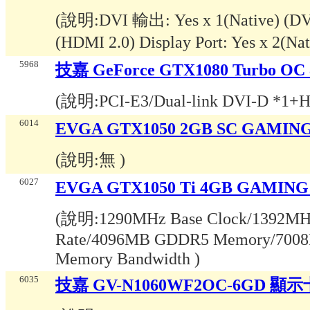
(說明:
DVI 輸出: Yes x 1(Native) (D
(HDMI 2.0) Display Port: Yes x 2(N
5968
技嘉 GeForce GTX1080 Turbo O
(說明:
PCI-E3/Dual-link DVI-D *1+H
6014
EVGA GTX1050 2GB SC GAMIN
(說明:
無
)
6027
EVGA GTX1050 Ti 4GB GAMIN
(說明:
1290MHz Base Clock/1392MHz 
Rate/4096MB GDDR5 Memory/7008
Memory Bandwidth
)
6035
技嘉 GV-N1060WF2OC-6GD 顯示