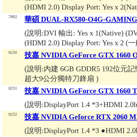
(HDMI 2.0) Display Port: Yes x 2(N
7892
華碩 DUAL-RX580-O4G-GAMIN
(說明:
DVI 輸出: Yes x 1(Native) (D
(HDMI 2.0) Display Port: Yes x 2 
8250
技嘉 NVIDIA GeForce GTX 1660
(說明:
內建 6GB GDDR5 192
超大9公分獨特刀鋒扇
)
8251
技嘉 NVIDIA GeForce GTX 1660
(說明:
DisplayPort 1.4 *3+HDMI 2.0b
8252
技嘉 NVIDIA Geforce RTX 2060 
(說明:
DisplayPort 1.4 *3 ●HDMI 2.