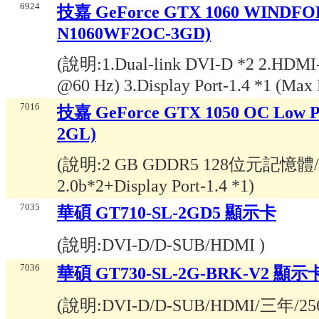
6924
技嘉 GeForce GTX 1060 WINDF
N1060WF2OC-3GD)
(說明:
1.Dual-link DVI-D *2 2.HDMI
@60 Hz) 3.Display Port-1.4 *1 (Max
7016
技嘉 GeForce GTX 1050 OC Low 
2GL)
(說明:
2 GB GDDR5 128位元記憶體/Du
2.0b*2+Display Port-1.4 *1
)
7035
華碩 GT710-SL-2GD5 顯示卡
(說明:
DVI-D/D-SUB/HDMI
)
7036
華碩 GT730-SL-2G-BRK-V2 顯示
(說明:
DVI-D/D-SUB/HDMI/三年/25