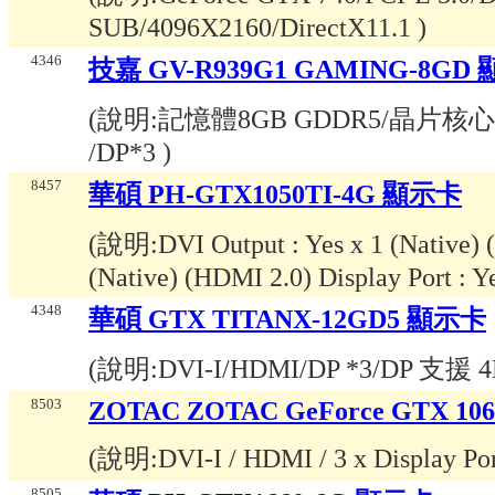
SUB/4096X2160/DirectX11.1
)
4346
技嘉 GV-R939G1 GAMING-8GD
(說明:
記憶體8GB GDDR5/晶片核心時脈1
/DP*3
)
8457
華碩 PH-GTX1050TI-4G 顯示卡
(說明:
DVI Output : Yes x 1 (Native)
(Native) (HDMI 2.0) Display Port : Y
4348
華碩 GTX TITANX-12GD5 顯示卡
(說明:
DVI-I/HDMI/DP *3/DP 支援 
8503
ZOTAC ZOTAC GeForce GTX 1060
(說明:
DVI-I / HDMI / 3 x Display Po
8505