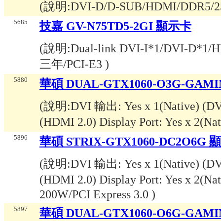
(說明:
DVI-D/D-SUB/HDMI/DDR5/
5685
技嘉 GV-N75TD5-2GI 顯示卡
(說明:
Dual-link DVI-I*1/DVI-D*
三年/PCI-E3
)
5880
華碩 DUAL-GTX1060-O3G-GAM
(說明:
DVI 輸出: Yes x 1(Native) (D
(HDMI 2.0) Display Port: Yes x 2(N
5896
華碩 STRIX-GTX1060-DC2O6G
(說明:
DVI 輸出: Yes x 1(Native) (D
(HDMI 2.0) Display Port: Yes x 2(
200W/PCI Express 3.0
)
5897
華碩 DUAL-GTX1060-O6G-GAM