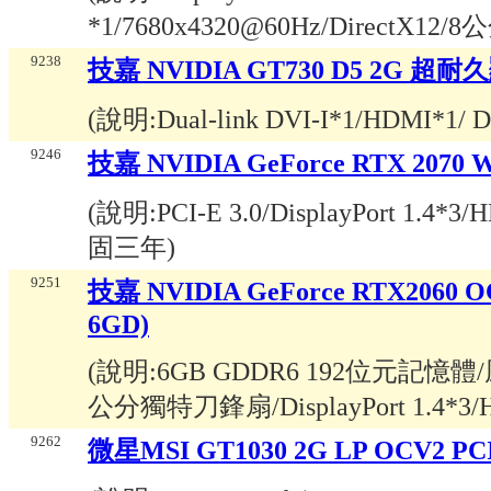
*1/7680x4320@60Hz/Direct
9238
技嘉 NVIDIA GT730 D5 2G 超
(說明:
Dual-link DVI-I*1/HDMI
9246
技嘉 NVIDIA GeForce RTX 207
(說明:
PCI-E 3.0/DisplayPort 1.4
固三年
)
9251
技嘉 NVIDIA GeForce RTX2060
6GD)
(說明:
6GB GDDR6 192位元記
公分獨特刀鋒扇/DisplayPort 1.4*3/HD
9262
微星MSI GT1030 2G LP OCV2 P