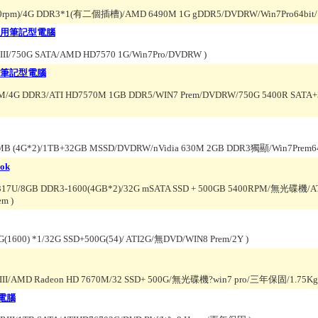
00rpm)/4G DDR3*1(有二個插槽)/AMD 6490M 1G gDDR5/DVDRW/Win7Pro64bit/
灰) 商用筆記型電腦
RIII/750G SATA/AMD HD7570 1G/Win7Pro/DVDRW
)
獨鬥筆記型電腦
2QM/4G DDR3/ATI HD7570M 1GB DDR5/WIN7 Prem/DVDRW/750G 5400R SATA
192MB (4G*2)/1TB+32GB MSSD/DVDRW/nVidia 630M 2GB DDR3獨顯/Win7Pr
ok
-3317U/8GB DDR3-1600(4GB*2)/32G mSATA SSD + 500GB 5400RPM/無光碟機/ATI
rem
)
G(1600) *1/32G SSD+500G(54)/ ATI2G/無DVD/WIN8 Prem/2Y
)
DRIII/AMD Radeon HD 7670M/32 SSD+ 500G/無光碟機?win7 pro/三年保固/1.75K
型電腦