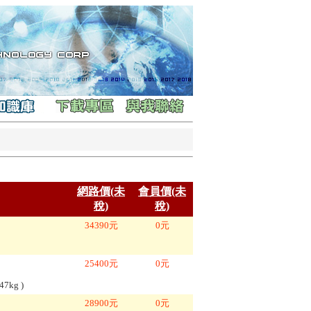
網路價(未
會員價(未
稅)
稅)
34390
元
0
元
25400
元
0
元
.47kg
)
28900
元
0
元