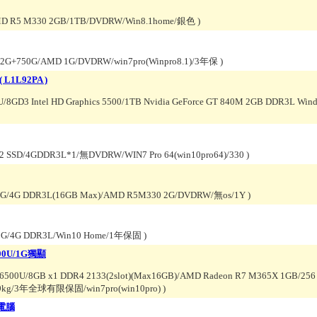
MD R5 M330 2GB/1TB/DVDRW/Win8.1home/銀色
)
32G+750G/AMD 1G/DVDRW/win7pro(Winpro8.1)/3年保
)
( L1L92PA )
U/8GD3 Intel HD Graphics 5500/1TB Nvidia GeForce GT 840M 2GB DDR3L Wi
M.2 SSD/4GDDR3L*1/無DVDRW/WIN7 Pro 64(win10pro64)/330
)
00G/4G DDR3L(16GB Max)/AMD R5M330 2G/DVDRW/無os/1Y
)
500G/4G DDR3L/Win10 Home/1年保固
)
6500U/1G獨顯
7-6500U/8GB x1 DDR4 2133(2slot)(Max16GB)/AMD Radeon R7 M365X 1GB/256
.9kg/3年全球有限保固/win7pro(win10pro)
)
型電腦