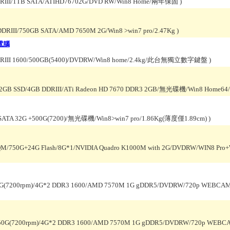
DDRIII/1TB SATA/ATIHD76702G/DVD RW/Win8 Home/兩年保固
)
 DDRIII/750GB SATA/AMD 7650M 2G/Win8 >win7 pro/2.47Kg
)
型電腦
 DDRIII 1600/500GB(5400)/DVDRW/Win8 home/2.4kg/此台無獨立數字鍵盤
)
B +32GB SSD/4GB DDRIII/ATi Radeon HD 7670 DDR3 2GB/無光碟機/Win8 Home
mSATA 32G +500G(7200)/無光碟機/Win8>win7 pro/1.86Kg(薄度僅1.89cm)
)
0QM/750G+24G Flash/8G*1/NVIDIA Quadro K1000M with 2G/DVDRW/WIN8 Pro+W
50G(7200rpm)/4G*2 DDR3 1600/AMD 7570M 1G gDDR5/DVDRW/720p WEBCAM
50G(7200rpm)/4G*2 DDR3 1600/AMD 7570M 1G gDDR5/DVDRW/720p WEBCA