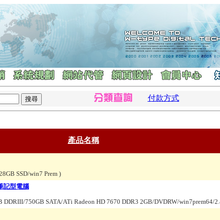
付款方式
產品名稱
128GB SSD/win7 Prem
)
PA 筆記型電腦
 DDRIII/750GB SATA/ATi Radeon HD 7670 DDR3 2GB/DVDRW/win7prem64/2