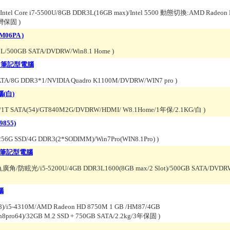
/Intel Core i7-5500U/8GB DDR3L(16GB max)/Intel 5500 動態切換:AMD Radeon
台灣保固
)
06PA )
R3L/500GB SATA/DVDRW/Win8.1 Home
)
Q1 筆記型電腦
TA/8G DDR3*1/NVIDIA Quadro K1100M/DVDRW/WIN7 pro
)
腦(白)
L/1T SATA(54)/GT840M2G/DVDRW/HDMI/ W8.1Home/1年保/2.1KG/白
)
855)
256G SSD/4G DDR3(2*SODIMM)/Win7Pro(WIN8.1Pro)
)
PA 筆記型電腦
廣角/防眩光/i5-5200U/4GB DDR3L1600(8GB max/2 Slot)/500GB SATA/DVDRW/
腦
)/i5-4310M/AMD Radeon HD 8750M 1 GB /HM87/4GB
in8pro64)/32GB M.2 SSD + 750GB SATA/2.2kg/3年保固
)