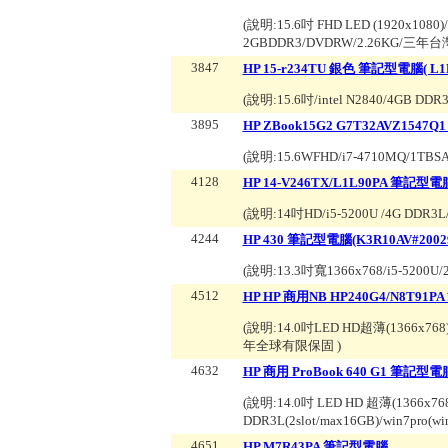
(說明:
15.6吋 FHD LED (1920x1080)
2GBDDR3/DVDRW/2.26KG/三年
3847
HP 15-r234TU 銀色 筆記型電腦( L1M
(說明:
15.6吋/intel N2840/4GB DD
3895
HP ZBook15G2 G7T32AVZ1547
(說明:
15.6WFHD/i7-4710MQ/1TBSA
4128
HP 14-V246TX/L1L90PA 筆記型電
(說明:
14吋HD/i5-5200U /4G DDR3
4244
HP 430 筆記型電腦(K3R10AV#20029
(說明:
13.3吋寬1366x768/i5-5200U/
4512
HP HP 商用NB HP240G4/N8T91
(說明:
14.0吋LED HD超薄(1366x768),
年全球有限保固
)
4632
HP 商用 ProBook 640 G1 筆記型電
(說明:
14.0吋 LED HD 超薄(1366x768
DDR3L(2slot/max16GB)/win7pro(w
4651
HP M7R43PA 筆記型電腦