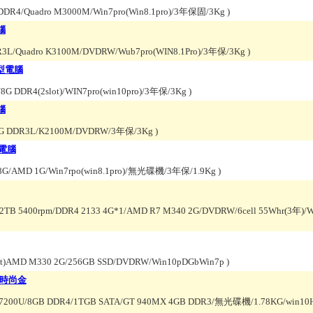
DDR4/Quadro M3000M/Win7pro(Win8.1pro)/3年保固/3Kg
)
腦
R3L/Quadro K3100M/DVDRW/Wub7pro(WIN8.1Pro)/3年保/3Kg
)
筆記型電腦
8G DDR4(2slot)/WIN7pro(win10pro)/3年保/3Kg
)
腦
/8G DDR3L/K2100M/DVDRW/3年保/3Kg
)
型電腦
/8G/AMD 1G/Win7rpo(win8.1pro)/無光碟機/3年保/1.9Kg
)
/2TB 5400rpm/DDR4 2133 4G*1/AMD R7 M340 2G/DVDRW/6cell 55Whr(3年)/W
lot)AMD M330 2G/256GB SSD/DVDRW/Win10pDGbWin7p
)
X 時尚金
i5 7200U/8GB DDR4/1TGB SATA/GT 940MX 4GB DDR3/無光碟機/1.78KG/wi