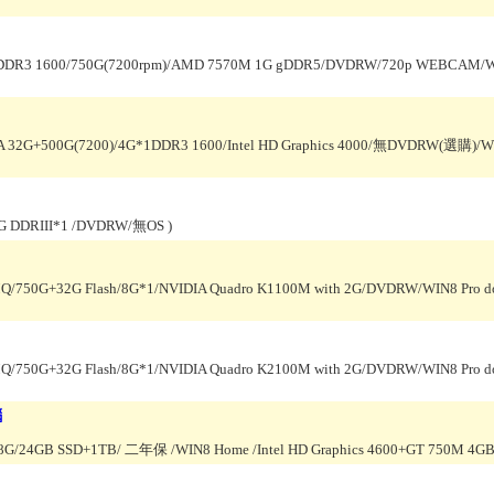
1 DDR3 1600/750G(7200rpm)/AMD 7570M 1G gDDR5/DVDRW/720p WEBCAM/W
A 32G+500G(7200)/4G*1DDR3 1600/Intel HD Graphics 4000/無DVDRW(選購)/W
4G DDRIII*1 /DVDRW/無OS
)
MQ/750G+32G Flash/8G*1/NVIDIA Quadro K1100M with 2G/DVDRW/WIN8 Pro d
MQ/750G+32G Flash/8G*1/NVIDIA Quadro K2100M with 2G/DVDRW/WIN8 Pro d
腦
d 8G/24GB SSD+1TB/ 二年保 /WIN8 Home /Intel HD Graphics 4600+GT 750M 4