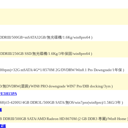
4GB DDRIII/500GB+mSATA32GB/無光碟機/1.6Kg/win8pro64
)
4GB DDRIII/256GB SSD/無光碟機/1.6Kg/3年保固/win8pro64
)
200rpm)+32G mSATA/4G*1/8570M 2G/DVDRW/Win8.1 Pro Downgrade/1年保
)
D/無DVDRW(選購)/WIN8 PRO downgrade WIN7 Pro/DIB docking/3yrs
)
/E5H15PA
)/i5-4200U/4GB DDR3L/500GB SATA/無OS/win7pro(win8pro)/1.5KG/3年
)
腦
GB DDRIII/500GB SATA/AMD Radeon HD 8670M (2 GB DDR3 專屬)/Win8 Home
型電腦