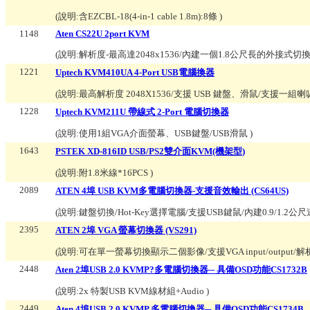
(說明:
含EZCBL-18(4-in-1 cable 1.8m):8條
)
1148
Aten CS22U 2port KVM
(說明:
解析度-最高達2048x1536/內建一個1.8公尺長的外接式切換按鍵/
1221
Uptech KVM410UA 4-Port USB電腦換器
(說明:
最高解析度 2048X1536/支援 USB 鍵盤、滑鼠/支援一組喇
1228
Uptech KVM211U 帶線式 2-Port 電腦切換器
(說明:
使用1組VGA介面螢幕、USB鍵盤/USB滑鼠
)
1643
PSTEK XD-816ID USB/PS2雙介面KVM(機架型)
(說明:
附1.8米線*16PCS
)
2089
ATEN 4埠 USB KVM多電腦切換器-支援音效輸出 (CS64US)
(說明:
鍵盤切換/Hot-Key選擇電腦/支援USB鍵鼠/內建0.9/1.2公
2395
ATEN 2埠 VGA 螢幕切換器 (VS291)
(說明:
可在單一螢幕切換顯示二個影像/支援VGA input/output/解析度
2448
Aten 2埠USB 2.0 KVMP?多電腦切換器─ 具備OSD功能CS1732B
(說明:
2x 特製USB KVM線材組+Audio
)
2449
Aten 4埠USB 2.0 KVMP 多電腦切換器─ 具備OSD功能CS1734B