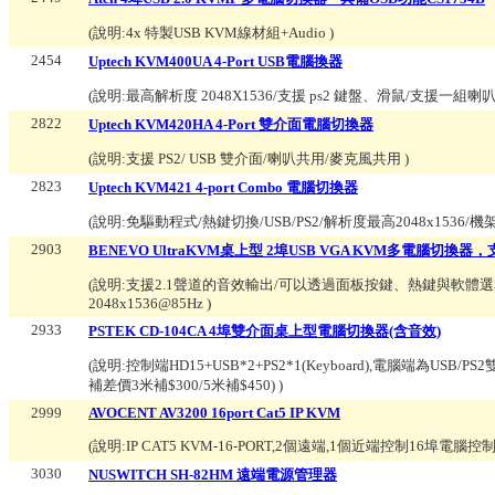
(說明:
4x 特製USB KVM線材組+Audio
)
2454
Uptech KVM400UA 4-Port USB電腦換器
(說明:
最高解析度 2048X1536/支援 ps2 鍵盤、滑鼠/支援一組喇叭
2822
Uptech KVM420HA 4-Port 雙介面電腦切換器
(說明:
支援 PS2/ USB 雙介面/喇叭共用/麥克風共用
)
2823
Uptech KVM421 4-port Combo 電腦切換器
(說明:
免驅動程式/熱鍵切換/USB/PS2/解析度最高2048x1536/
2903
BENEVO UltraKVM桌上型 2埠USB VGA KVM多電腦切換器，支
(說明:
支援2.1聲道的音效輸出/可以透過面板按鍵、熱鍵與軟體選
2048x1536@85Hz
)
2933
PSTEK CD-104CA 4埠雙介面桌上型電腦切換器(含音效)
(說明:
控制端HD15+USB*2+PS2*1(Keyboard),電腦端為USB/
補差價3米補$300/5米補$450)
)
2999
AVOCENT AV3200 16port Cat5 IP KVM
(說明:
IP CAT5 KVM-16-PORT,2個遠端,1個近端控制16埠電腦
3030
NUSWITCH SH-82HM 遠端電源管理器