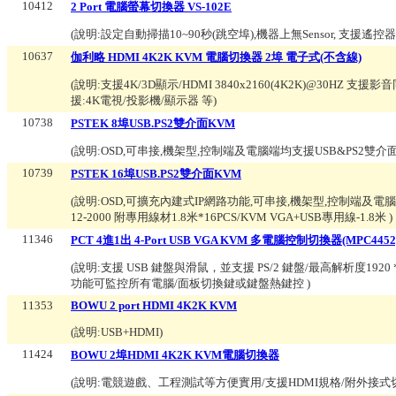
10412
2 Port 電腦螢幕切換器 VS-102E
(說明:
設定自動掃描10~90秒(跳空埠),機器上無Sensor, 支援遙控
10637
伽利略 HDMI 4K2K KVM 電腦切換器 2埠 電子式(不含線)
(說明:
支援4K/3D顯示/HDMI 3840x2160(4K2K)@30HZ 支援影音同步/
援:4K電視/投影機/顯示器 等
)
10738
PSTEK 8埠USB.PS2雙介面KVM
(說明:
OSD,可串接,機架型,控制端及電腦端均支援USB&PS2雙介面,內附C
10739
PSTEK 16埠USB.PS2雙介面KVM
(說明:
OSD,可擴充內建式IP網路功能,可串接,機架型,控制端及電腦端均支
12-2000 附專用線材1.8米*16PCS/KVM VGA+USB專用線-1.8米
)
11346
PCT 4進1出 4-Port USB VGA KVM 多電腦控制切換器(MPC4452
(說明:
支援 USB 鍵盤與滑鼠，並支援 PS/2 鍵盤/最高解析度1920 
功能可監控所有電腦/面板切換鍵或鍵盤熱鍵控
)
11353
BOWU 2 port HDMI 4K2K KVM
(說明:
USB+HDMI
)
11424
BOWU 2埠HDMI 4K2K KVM電腦切換器
(說明:
電競遊戲、工程測試等方便實用/支援HDMI規格/附外接