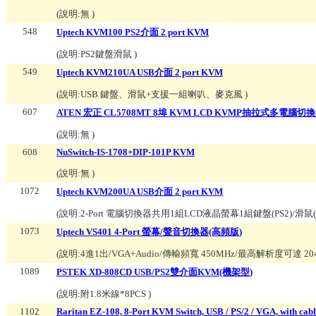
(說明:
無
)
548
Uptech KVM100 PS2介面 2 port KVM
(說明:
PS2鍵盤滑鼠
)
549
Uptech KVM210UA USB介面 2 port KVM
(說明:
USB 鍵盤、滑鼠+支援一組喇叭、麥克風
)
607
ATEN 宏正 CL5708MT 8埠 KVM LCD KVMP抽拉式多電腦切
(說明:
無
)
608
NuSwitch-IS-1708+DIP-101P KVM
(說明:
無
)
1072
Uptech KVM200UA USB介面 2 port KVM
(說明:
2-Port 電腦切換器共用1組LCD液晶螢幕1組鍵盤(PS2)/滑鼠
1073
Uptech VS401 4-Port 螢幕/聲音切換器(高頻版)
(說明:
4進1出/VGA+Audio/傳輸頻寬 450MHz/最高解析度可達 204
1089
PSTEK XD-808CD USB/PS2雙介面KVM(機架型)
(說明:
附1.8米線*8PCS
)
1102
Raritan EZ-108, 8-Port KVM Switch, USB / PS/2 / VGA, with cabl