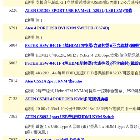
(說明:
支援音訊輸出-2.1立體環繞聲道/USB鍵鼠/內附1.2公尺連
6220
ATEN CS1308 8PORT USB KVM+2L-5202U(USB1.8M)*8條
(說明:
無
)
6791
Aten 4 PORT USB DVI KVM SWITCH (CS74D)
(說明:
無
)
6804
PSTEK HSW-0401E 4埠HDMI切換器(含遙控器)(不含線材)(鐵殼
(說明:
HDMI2.0/4Kx2K, 60HZ? Ycbcr?4:2:0/8bpc
6805
PSTEK HSW-0401F 4埠HDMI切換器(含遙控器)(不含線材)(鐵殼)
(說明:
4Kx2K/1.4a/每埠EDID,支援EDID撥碼編輯RS232
7014
Aten CS52A 2port KVM 含audio
(說明:
2埠帶線式 HybridTM KVM/可從單一控制端(螢幕、PS/2鍵
7133
ATEN CS74U 4 PORT USB KVM多電腦切換器
(說明:
20.00x7.65x4.40公分/USB/2048x1536/四台電腦共用一組
7362
ATEN CS692 2port USB帶線式HDMI KVM Switch
(說明:
鍵盤 1 x USB Type A 母頭 (銀) /螢幕 1 x HDMI Type A 母頭 (黑
(綠) /麥克風
)
7837