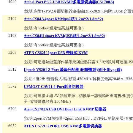
4940
Aten 8-Port PS/2-USB KVMP多電腦切換器(CS1708A)
(說明:
內附1xPS/2介面切換器連接線(2L-5202P) ,內附1xUSB介面
5102
Aten CS84A 4port KVM(ps2頭/1.2m*2/1.8m*2)
(說明:
有hotkey,穩定性高,線可更換
)
5103
Aten CS84U 4port KVM(USB頭/1.2m*2/1.8m*2)
(說明:
有hotkey,穩定性高,線可更換
)
5209
ATEN CS62U 2port USB 帶線式 KVM
(說明:
可透過熱鍵選擇作業系統與鍵盤語言/USB滑鼠埠可連接USB
5512
Uptech VS201 2-Port 螢幕分配器 (附變壓器)(但不附vga線)
(說明:
1進2出/聲音輸入/輸/頻寬 450MHz/解析度最高2048 x 15
5572
UPMOST CAV41 4-Port影音切換器
(說明:
可連接 4 組 AV 訊號來源，切換單一訊號輸出至電視機/提供 4 組 
子 ‧ 支援影像頻寬 250MHz
)
6790
Aten CS1782A USB DVI Dual Link KVMP 切換器
(說明:
2portKVM切換器+2port USB Hub，DVI接口的顯示器+
6052
ATEN CS72U 2PORT USB KVM多電腦切換器