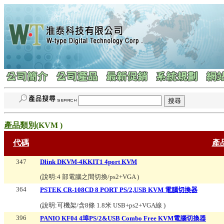
產品類別(
KVM
)
代碼
產
347
Dlink DKVM-4KKIT1 4port KVM
(說明:
4 部電腦之間切換/ps2+VGA
)
364
PSTEK CR-108CD 8 PORT PS/2,USB KVM 電腦切換器
(說明:
可機架/含8條 1.8米 USB+ps2+VGA線
)
396
PANIO KF04 4埠PS/2&USB Combo Free KVM電腦切換器