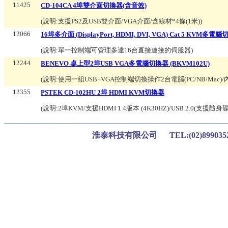
11425
CD-104CA 4埠雙介面切換器(含音效)
(說明:
支援PS2及USB雙介面/VGA介面/含線材*4條(1米)
)
12066
16埠多介面 (DisplayPort, HDMI, DVI, VGA) Cat 5 KVM多電腦
(說明:
單一控制端可管理多達16台直接連接的伺服器
)
12244
BENEVO 桌上型2埠USB VGA多電腦切換器 (BKVM102U)
(說明:
使用一組USB+VGA控制端切換操作2台電腦(PC/NB/Mac)/
12355
PSTEK CD-102HU 2埠 HDMI KVM切換器
(說明:
2埠KVM/支援HDMI 1.4版本 (4K30HZ)/USB 2.0(支援隨身碟
淮泰科技有限公司 TEL:(02)899035