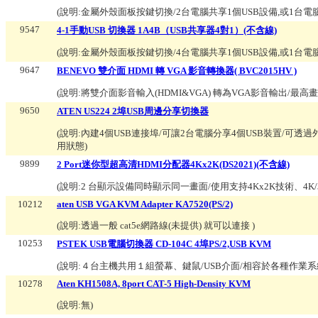
(說明:
金屬外殼面板按鍵切換/2台電腦共享1個USB設備,或1台電腦共
9547
4-1手動USB 切換器 1A4B（USB共享器4對1）(不含線)
(說明:
金屬外殼面板按鍵切換/4台電腦共享1個USB設備,或1台電腦共
9647
BENEVO 雙介面 HDMI 轉 VGA 影音轉換器( BVC2015HV )
(說明:
將雙介面影音輸入(HDMI&VGA) 轉為VGA影音輸出/最高畫質Ful
9650
ATEN US224 2埠USB周邊分享切換器
(說明:
內建4個USB連接埠/可讓2台電腦分享4個USB裝置/可透過外
用狀態
)
9899
2 Port迷你型超高清HDMI分配器4Kx2K(DS2021)(不含線)
(說明:
2 台顯示設備同時顯示同一畫面/使用支持4Kx2K技術、4K/
10212
aten USB VGA KVM Adapter KA7520(PS/2)
(說明:
透過一般 cat5e網路線(未提供) 就可以連接
)
10253
PSTEK USB電腦切換器 CD-104C 4埠PS/2,USB KVM
(說明:
４台主機共用１組螢幕、鍵鼠/USB介面/相容於各種作業系
10278
Aten KH1508A, 8port CAT-5 High-Density KVM
(說明:
無
)