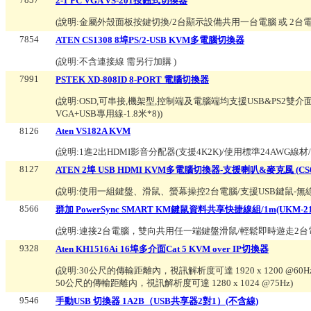
2-1 PC VGA VS-201按鈕式切換器
(說明:
金屬外殼面板按鍵切換/2台顯示設備共用一台電腦 或 2台
7854
ATEN CS1308 8埠PS/2-USB KVM多電腦切換器
(說明:
不含連接線 需另行加購
)
7991
PSTEK XD-808ID 8-PORT 電腦切換器
(說明:
OSD,可串接,機架型,控制端及電腦端均支援USB&PS2雙介面,內附
VGA+USB專用線-1.8米*8)
)
8126
Aten VS182A KVM
(說明:
1進2出HDMI影音分配器(支援4K2K)/使用標準24AWG線材
8127
ATEN 2埠 USB HDMI KVM多電腦切換器-支援喇叭&麥克風 (CS6
(說明:
使用一組鍵盤、滑鼠、螢幕操控2台電腦/支援USB鍵鼠-無線/電競/U
8566
群加 PowerSync SMART KM鍵鼠資料共享快捷線組/1m(UKM-21
(說明:
連接2台電腦，雙向共用任一端鍵盤滑鼠/輕鬆即時遊走2
9328
Aten KH1516Ai 16埠多介面Cat 5 KVM over IP切換器
(說明:
30公尺的傳輸距離內，視訊解析度可達 1920 x 1200 @60H
50公尺的傳輸距離內，視訊解析度可達 1280 x 1024 @75Hz
)
9546
手動USB 切換器 1A2B（USB共享器2對1）(不含線)