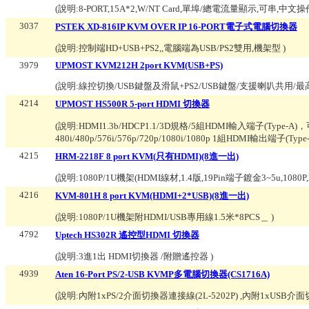
(說明:
8-PORT,15A*2,W/NT Card,單埠/總電流量顯示,可串,中文
3037
PSTEK XD-816IP KVM OVER IP 16-PORT電子式電腦切換器
(說明:
控制端HD+USB+PS2,,電腦端為USB/PS2雙用,機架型
)
3979
UPMOST KVM212H 2port KVM(USB+PS)
(說明:
線控切換/USB鍵盤及滑鼠+PS2/USB鍵盤/支援喇叭共用/最高
4214
UPMOST HS500R 5-port HDMI 切換器
(說明:
HDMI1.3b/HDCP1.1/3D規格/5組HDMI輸入端子(Ty
480i/480p/576i/576p/720p/1080i/1080p 1組HDMI輸出端子(Type
4215
HRM-2218F 8 port KVM(只有HDMI)(8進一出)
(說明:
1080P/1U機架(HDMI線材,1.4版,19Pin端子鍍金3~5u,1080P
4216
KVM-801H 8 port KVM(HDMI+2*USB)(8進一出)
(說明:
1080P/1U機架附HDMI/USB專用線1.5米*8PCS＿
)
4792
Uptech HS302R 遙控型HDMI 切換器
(說明:
3進1出 HDMI切換器 /附贈遙控器
)
4939
Aten 16-Port PS/2-USB KVMP多電腦切換器(CS1716A)
(說明:
內附1xPS/2介面切換器連接線(2L-5202P) ,內附1xUSB介面