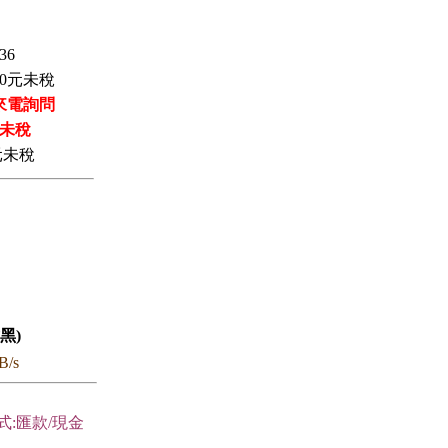
36
0
元未稅
來電詢問
未稅
元未稅
黑)
B/s
式:匯款/現金