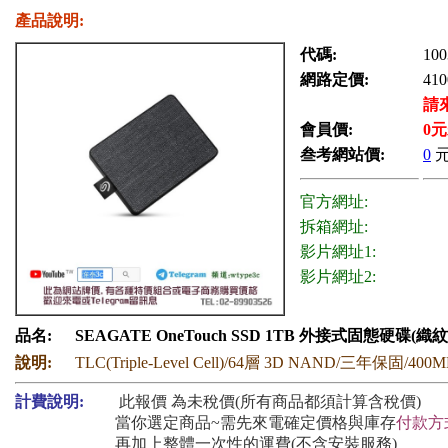
產品說明:
代碼:
100
網路定價:
410
請
會員價:
0
元
叁考網站價:
0
官方網址:
拆箱網址:
影片網址1:
影片網址2:
品名:
SEAGATE OneTouch SSD 1TB 外接式固態硬碟(織紋
說明:
TLC(Triple-Level Cell)/64層 3D NAND/三年保固/400M
計費說明:
此報價 為未稅價(所有商品都須計算含稅價)
當你選定商品~需先來電確定價格與庫存
付款方
再加上整體一次性的運費(不含安裝服務)