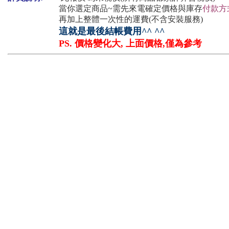
當你選定商品~需先來電確定價格與庫存
付款方
再加上整體一次性的運費(不含安裝服務)
這就是最後結帳費用^^ ^^
PS. 價格變化大, 上面價格,僅為參考