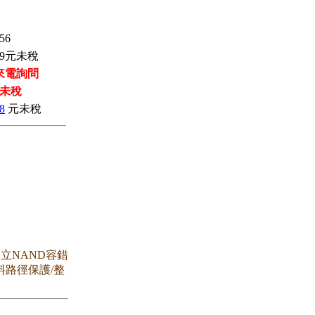
56
9
元未稅
來電詢問
未稅
8
元未稅
/獨立NAND容錯
資料路徑保護/整