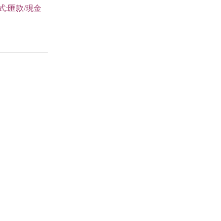
式:匯款/現金