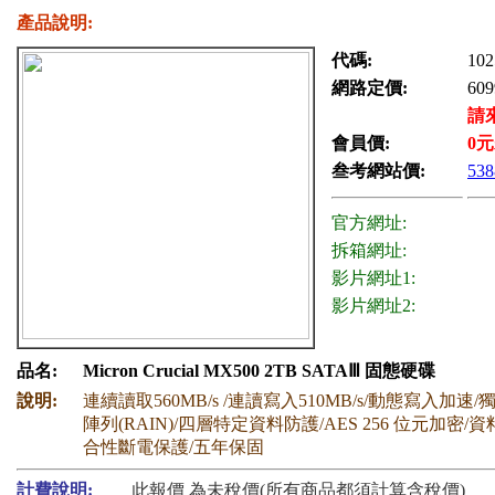
產品說明:
代碼:
102
網路定價:
609
請
會員價:
0
元
叁考網站價:
538
官方網址:
拆箱網址:
影片網址1:
影片網址2:
品名:
Micron Crucial MX500 2TB SATAⅢ 固態硬碟
說明:
連續讀取560MB/s /連讀寫入510MB/s/動態寫入加速
陣列(RAIN)/四層特定資料防護/AES 256 位元加密/
合性斷電保護/五年保固
計費說明:
此報價 為未稅價(所有商品都須計算含稅價)