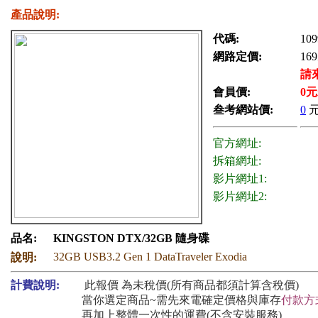
產品說明:
代碼:
109
網路定價:
169
請
會員價:
0
元
叁考網站價:
0
官方網址:
拆箱網址:
影片網址1:
影片網址2:
品名:
KINGSTON DTX/32GB 隨身碟
32GB USB3.2 Gen 1 DataTraveler Exodia
說明:
計費說明:
此報價 為未稅價(所有商品都須計算含稅價)
當你選定商品~需先來電確定價格與庫存
付款方
再加上整體一次性的運費(不含安裝服務)