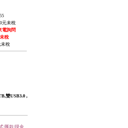
55
0
元未稅
來電詢問
未稅
元未稅
TB,雙USB3.0 ,
式:匯款/現金