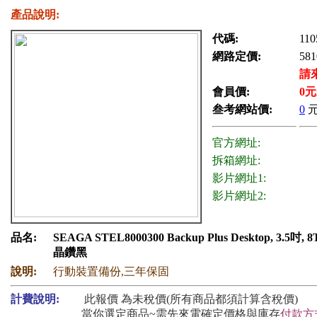
產品說明:
代碼:
110
網路定價:
581
請
會員價:
0
元
叁考網站價:
0
官方網址:
拆箱網址:
影片網址1:
影片網址2:
品名:
SEAGA STEL8000300 Backup Plus Desktop, 3.5吋, 8
晶鑽黑
說明:
行動裝置備份,三年保固
計費說明:
此報價 為未稅價(所有商品都須計算含稅價)
當你選定商品~需先來電確定價格與庫存
付款方