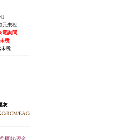
41
0
元未稅
來電詢問
未稅
元未稅
金屬灰
KC/RCM/EAC/
式:匯款/現金