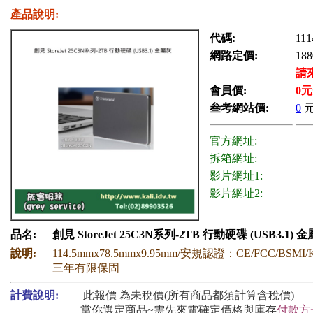
產品說明:
代碼:
111
網路定價:
188
請
會員價:
0
元
叁考網站價:
0
官方網址:
拆箱網址:
影片網址1:
影片網址2:
品名:
創見 StoreJet 25C3N系列-2TB 行動硬碟 (USB3.1) 
說明:
114.5mmx78.5mmx9.95mm/安規認證：CE/FCC/BSMI/
三年有限保固
計費說明:
此報價 為未稅價(所有商品都須計算含稅價)
當你選定商品~需先來電確定價格與庫存
付款方