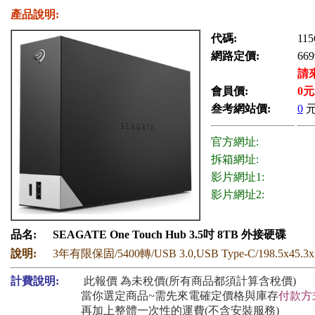
產品說明:
代碼:
115
網路定價:
669
請
會員價:
0
元
叁考網站價:
0
官方網址:
拆箱網址:
影片網址1:
影片網址2:
品名:
SEAGATE One Touch Hub 3.5吋 8TB 外接硬碟
說明:
3年有限保固/5400轉/USB 3.0,USB Type-C/198.5x45.3x
計費說明:
此報價 為未稅價(所有商品都須計算含稅價)
當你選定商品~需先來電確定價格與庫存
付款方
再加上整體一次性的運費(不含安裝服務)