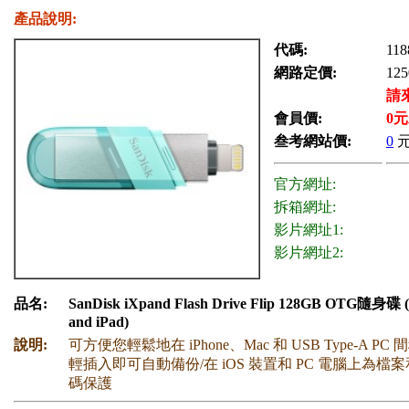
產品說明:
代碼:
118
網路定價:
125
請
會員價:
0
元
叁考網站價:
0
官方網址:
拆箱網址:
影片網址1:
影片網址2:
品名:
SanDisk iXpand Flash Drive Flip 128GB OTG隨身碟 (f
and iPad)
說明:
可方便您輕鬆地在 iPhone、Mac 和 USB Type-A PC
輕插入即可自動備份/在 iOS 裝置和 PC 電腦上為檔
碼保護