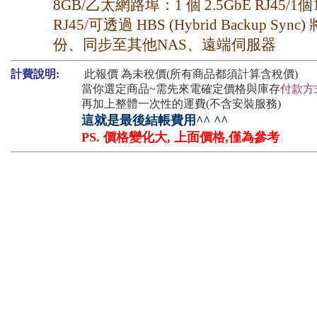
8GB/乙太網路埠：1 個 2.5GbE RJ45/1個
RJ45/可透過 HBS (Hybrid Backup Syn
份、同步至其他NAS、遠端伺服器
計費說明:
此報價 為未稅價(所有商品都須計算含稅價)
當你選定商品~需先來電確定價格與庫存
付款方
再加上整體一次性的運費(不含安裝服務)
這就是最後結帳費用^^ ^^
PS. 價格變化大, 上面價格,僅為參考