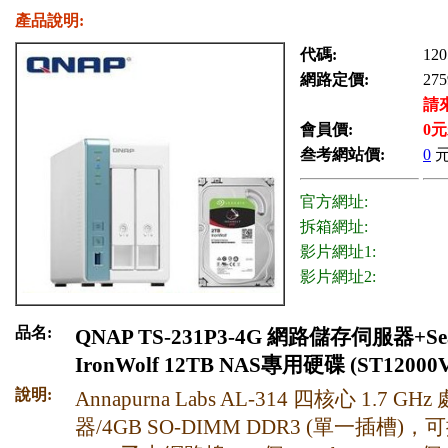
產品說明:
代碼:
120
網路定價:
275
請
會員價:
0
元
叁考網站價:
0
官方網址:
拆箱網址:
影片網址1:
影片網址2:
品名:
QNAP TS-231P3-4G 網路儲存伺服器+Sea
IronWolf 12TB NAS專用硬碟 (ST12000V
說明:
Annapurna Labs AL-314 四核心 1.7 GHz
器/4GB SO-DIMM DDR3 (單一插槽)