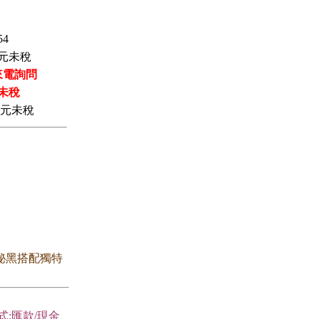
54
元未稅
來電詢問
未稅
元未稅
 神秘黑搭配獨特
式:匯款/現金