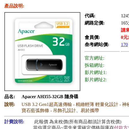
產品說明:
代碼:
124
網路定價:
165
請
會員價:
0
元
叁考網站價:
170
官方網址:
拆箱網址:
影片網址1:
影片網址2:
品名:
Apacer AH355-32GB 隨身碟
說明:
USB 3.2 Gen1超高速傳輸 - 精緻輕薄 輕量化設計 -
寶石藍弧飾條 - 吊飾孔設計、易於攜帶
計費說明:
此報價 為未稅價(所有商品都須計算含稅價)
當你選定商品~需先來電確定價格與庫存
付款方