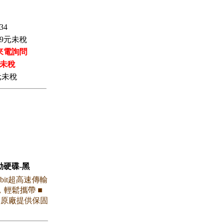
34
9
元未稅
來電詢問
未稅
元未稅
行動硬碟-黑
Gbit超高速傳輸
，輕鬆攜帶 ■
 原廠提供保固