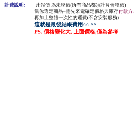
計費說明:
此報價 為未稅價(所有商品都須計算含稅價)
當你選定商品~需先來電確定價格與庫存
付款方
再加上整體一次性的運費(不含安裝服務)
這就是最後結帳費用^^ ^^
PS. 價格變化大, 上面價格,僅為參考