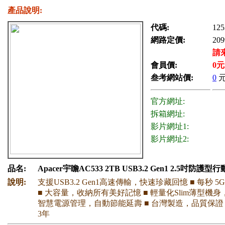
產品說明:
代碼:
125
網路定價:
209
請
會員價:
0
元
叁考網站價:
0
官方網址:
拆箱網址:
影片網址1:
影片網址2:
品名:
Apacer宇瞻AC533 2TB USB3.2 Gen1 2.5吋防護型
說明:
支援USB3.2 Gen1高速傳輸，快速珍藏回憶 ■ 每秒 5
■ 大容量，收納所有美好記憶 ■ 輕量化Slim薄型機身
智慧電源管理，自動節能延壽 ■ 台灣製造，品質保證
3年