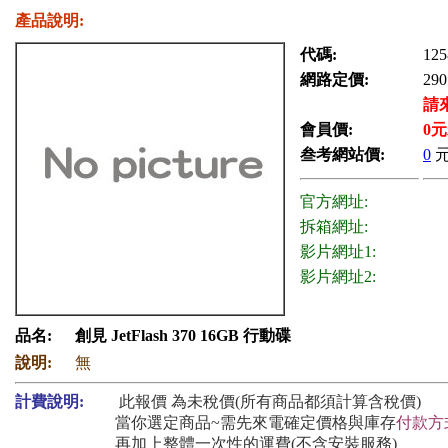
產品說明:
代碼:
125
網路定價:
290
請
會員價:
0
元
叁考網站價:
0
官方網址:
拆箱網址:
影片網址1:
影片網址2:
品名:
創見 JetFlash 370 16GB 行動碟
說明:
無
計費說明:
此報價 為未稅價(所有商品都須計算含稅價)
當你選定商品~需先來電確定價格與庫存
付款方
再加上整體一次性的運費(不含安裝服務)