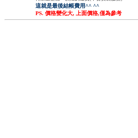
這就是最後結帳費用^^ ^^
PS. 價格變化大, 上面價格,僅為參考