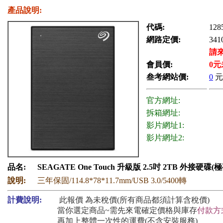
產品說明:
代碼:
128
網路定價:
341
請
會員價:
0
元
叁考網站價:
0
元
官方網址:
拆箱網址:
影片網址1:
影片網址2:
品名:
SEAGATE One Touch 升級版 2.5吋 2TB 外接硬碟(
說明:
三年保固/114.8*78*11.7mm/USB 3.0/5400轉
計費說明:
此報價 為未稅價(所有商品都須計算含稅價)
當你選定商品~需先來電確定價格與庫存
付款方
再加上整體一次性的運費(不含安裝服務)