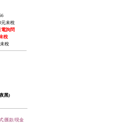
56
0
元未稅
來電詢問
未稅
未稅
極夜黑)
式:匯款/現金