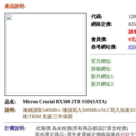
產品說明:
代碼:
129
網路定價:
835
請
會員價:
0
元
叁考網站價:
850
官方網址:
拆箱網址:
影片網址1:
影片網址2:
Micron Crucial BX500 2TB SSD(SATA)
品名:
說明:
連續讀取540MB/s /連讀寫入500MB/s/SLC寫入加速
術/TRIM 支援/三年保固
計費說明:
此報價 為未稅價(所有商品都須計算含稅價)
當你選定商品~需先來電確定價格與庫存
付款方