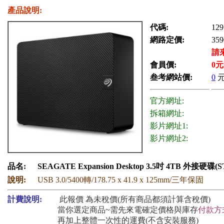
產品說明:
代碼:
129
網路定價:
359
請
會員價:
0
元
叁考網站價:
0
官方網址:
拆箱網址:
影片網址1:
影片網址2:
品名:
SEAGATE Expansion Desktop 3.5吋 4TB 外接硬碟(S
說明:
USB 3.0/5400轉/178.75 x 41.9 x 125mm/三年保固
計費說明:
此報價 為未稅價(所有商品都須計算含稅價)
當你選定商品~需先來電確定價格與庫存
付款方
再加上整體一次性的運費(不含安裝服務)