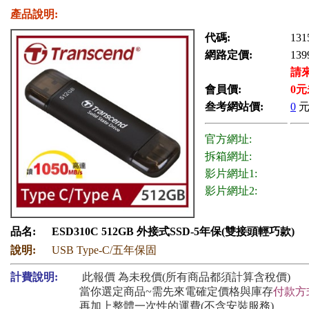
產品說明:
代碼:
131
網路定價:
139
請
會員價:
0
元
叁考網站價:
0
元
官方網址:
拆箱網址:
影片網址1:
影片網址2:
品名:
ESD310C 512GB 外接式SSD-5年保(雙接頭輕巧款)
說明:
USB Type-C/五年保固
計費說明:
此報價 為未稅價(所有商品都須計算含稅價)
當你選定商品~需先來電確定價格與庫存
付款方
再加上整體一次性的運費(不含安裝服務)