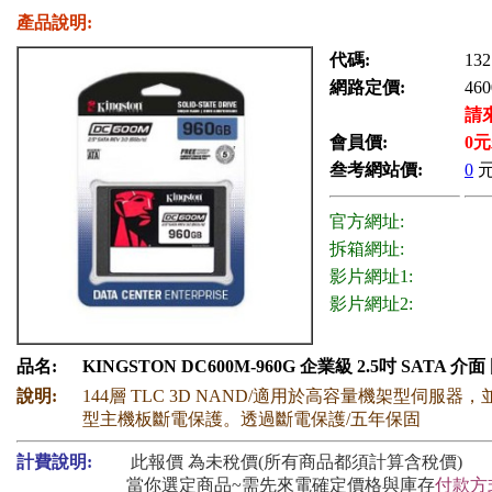
產品說明:
代碼:
132
網路定價:
460
請
會員價:
0
元
叁考網站價:
0
官方網址:
拆箱網址:
影片網址1:
影片網址2:
品名:
KINGSTON DC600M-960G 企業級 2.5吋 SATA 介
說明:
144層 TLC 3D NAND/適用於高容量機架型伺服器
型主機板斷電保護。透過斷電保護/五年保固
計費說明:
此報價 為未稅價(所有商品都須計算含稅價)
當你選定商品~需先來電確定價格與庫存
付款方