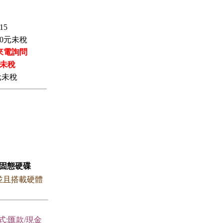
15
0
元未稅
來電詢問
未稅
元未稅
面 固態硬碟
，並且搭載硬體
式:匯款/現金