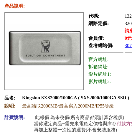
產品說明:
代碼:
132
網路定價:
320
請
會員價:
0
元
叁考網站價:
307
官方網址:
拆箱網址:
影片網址1:
影片網址2:
Kingston SXS2000/1000GA ( SXS2000/1000GA SSD )
品名:
說明:
最高讀取2000MB/最高寫入2000MB/IP55等級
計費說明:
此報價 為未稅價(所有商品都須計算含稅價)
當你選定商品~需先來電確定價格與庫存
付款方
再加上整體一次性的運費(不含安裝服務)