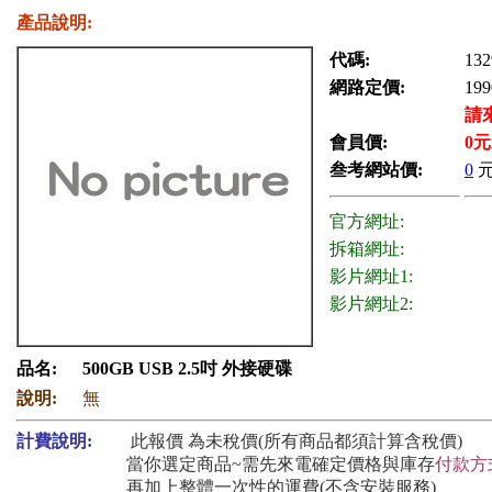
產品說明:
代碼:
132
網路定價:
199
請
會員價:
0
元
叁考網站價:
0
官方網址:
拆箱網址:
影片網址1:
影片網址2:
品名:
500GB USB 2.5吋 外接硬碟
說明:
無
計費說明:
此報價 為未稅價(所有商品都須計算含稅價)
當你選定商品~需先來電確定價格與庫存
付款方
再加上整體一次性的運費(不含安裝服務)