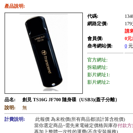
產品說明:
代碼:
134
網路定價:
179
請
會員價:
0
元
叁考網站價:
0
元
官方網址:
拆箱網址:
影片網址1:
影片網址2:
品名:
創見 TS16G JF700 隨身碟（USB3)(蓋子分離）
說明:
無
計費說明:
此報價 為未稅價(所有商品都須計算含稅價)
當你選定商品~需先來電確定價格與庫存
付款方
再加上整體一次性的運費(不含安裝服務)