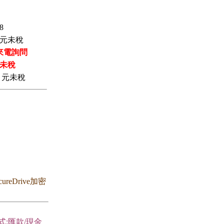
8
元未稅
來電詢問
未稅
元未稅
reDrive加密
式:匯款/現金