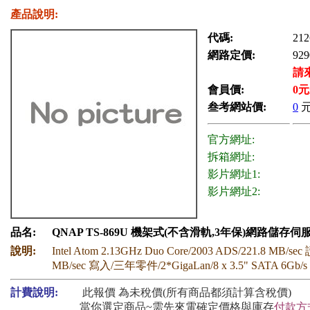
產品說明:
代碼:
212
網路定價:
929
請
會員價:
0
元
叁考網站價:
0
官方網址:
拆箱網址:
影片網址1:
影片網址2:
品名:
QNAP TS-869U 機架式(不含滑軌,3年保)網路儲存伺
說明:
Intel Atom 2.13GHz Duo Core/2003 ADS/221.8 MB/sec
MB/sec 寫入/三年零件/2*GigaLan/8 x 3.5" SATA 6Gb/s
計費說明:
此報價 為未稅價(所有商品都須計算含稅價)
當你選定商品~需先來電確定價格與庫存
付款方