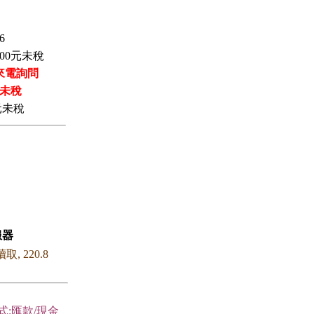
6
00
元未稅
來電詢問
未稅
元未稅
服器
 讀取, 220.8
式:匯款/現金