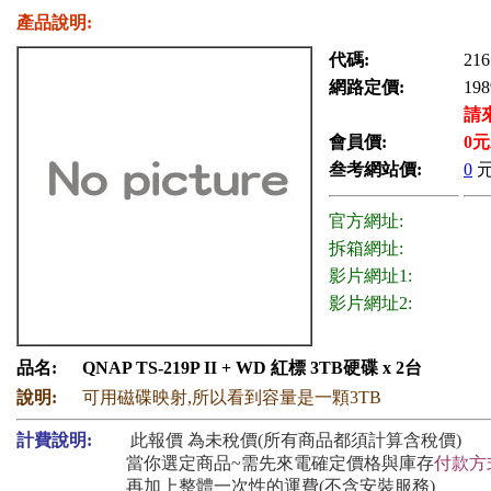
產品說明:
代碼:
216
網路定價:
198
請
會員價:
0
元
叁考網站價:
0
官方網址:
拆箱網址:
影片網址1:
影片網址2:
品名:
QNAP TS-219P II + WD 紅標 3TB硬碟 x 2台
說明:
可用磁碟映射,所以看到容量是一顆3TB
計費說明:
此報價 為未稅價(所有商品都須計算含稅價)
當你選定商品~需先來電確定價格與庫存
付款方
再加上整體一次性的運費(不含安裝服務)