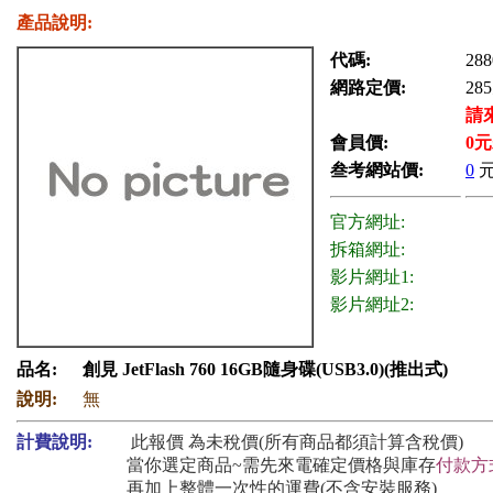
產品說明:
代碼:
288
網路定價:
285
請
會員價:
0
元
叁考網站價:
0
官方網址:
拆箱網址:
影片網址1:
影片網址2:
品名:
創見 JetFlash 760 16GB隨身碟(USB3.0)(推出式)
說明:
無
計費說明:
此報價 為未稅價(所有商品都須計算含稅價)
當你選定商品~需先來電確定價格與庫存
付款方
再加上整體一次性的運費(不含安裝服務)