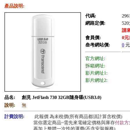
產品說明:
代碼:
296
網路定價:
520
請
會員價:
0
元
叁考網站價:
0
元
官方網址:
拆箱網址:
影片網址1:
影片網址2:
品名:
創見 JetFlash 730 32GB隨身碟(USB3.0)
說明:
無
計費說明:
此報價 為未稅價(所有商品都須計算含稅價)
當你選定商品~需先來電確定價格與庫存
付款方
再加上整體一次性的運費(不含安裝服務)