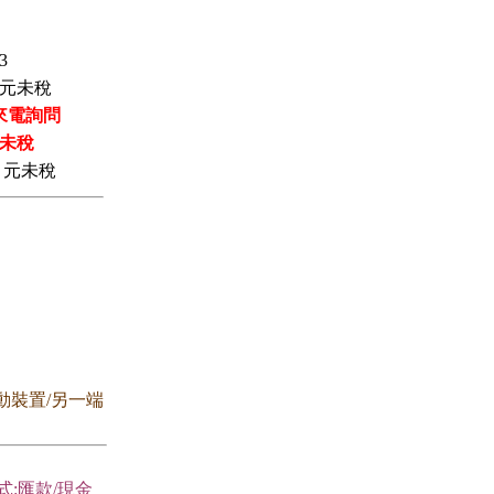
3
元未稅
來電詢問
未稅
元未稅
行動裝置/另一端
式:匯款/現金