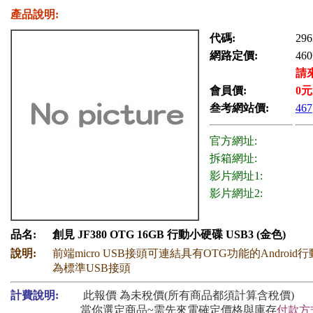
產品說明:
代碼:
296
網路定價:
460
請
會員價:
0
元
叁考網站價:
467
官方網址:
拆箱網址:
影片網址1:
影片網址2:
品名:
創見 JF380 OTG 16GB 行動小硬碟 USB3 (金色)
說明:
前端micro USB接頭可連結具有OTG功能的Android
為標準USB接頭
計費說明:
此報價 為未稅價(所有商品都須計算含稅價)
當你選定商品~需先來電確定價格與庫存
付款方