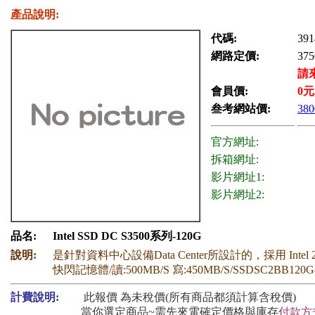
產品說明:
代碼:
391
網路定價:
375
請
會員價:
0
元
叁考網站價:
380
官方網址:
拆箱網址:
影片網址1:
影片網址2:
品名:
Intel SSD DC S3500系列-120G
說明:
是針對資料中心設備Data Center所設計的，採用 Intel
快閃記憶體/讀:500MB/S 寫:450MB/S/SSDSC2BB120G
計費說明:
此報價 為未稅價(所有商品都須計算含稅價)
當你選定商品~需先來電確定價格與庫存
付款方