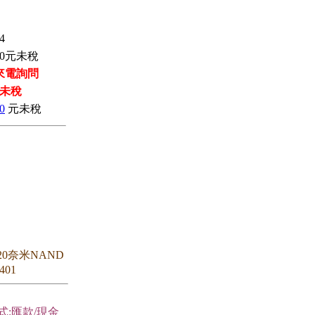
4
0
元未稅
來電詢問
未稅
0
元未稅
 20奈米NAND
401
式:匯款/現金