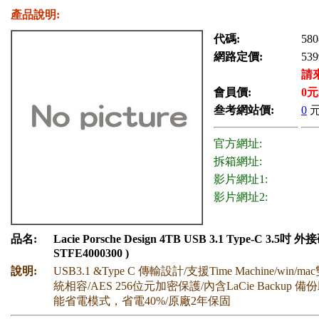
產品說明:
代碼:
580
網路定價:
539
請
會員價:
0
元
叁考網站價:
0
官方網址:
拆箱網址:
影片網址1:
影片網址2:
品名:
Lacie Porsche Design 4TB USB 3.1 Type-C 3.5吋 外
STFE4000300 )
說明:
USB3.1 &Type C 傳輸設計/支援Time Machine/win
統相容/AES 256位元加密保護/內含LaCie Backup 
能省電模式，省電40%/原廠2年保固