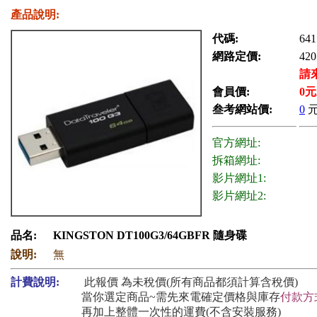
產品說明:
代碼:
641
網路定價:
420
請
會員價:
0
元
叁考網站價:
0
官方網址:
拆箱網址:
影片網址1:
影片網址2:
品名:
KINGSTON DT100G3/64GBFR 隨身碟
說明:
無
計費說明:
此報價 為未稅價(所有商品都須計算含稅價)
當你選定商品~需先來電確定價格與庫存
付款方
再加上整體一次性的運費(不含安裝服務)