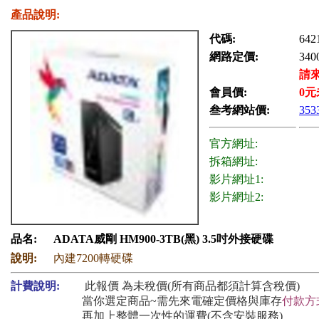
產品說明:
代碼:
642
網路定價:
340
請
會員價:
0
元
叁考網站價:
353
官方網址:
拆箱網址:
影片網址1:
影片網址2:
品名:
ADATA威剛 HM900-3TB(黑) 3.5吋外接硬碟
說明:
內建7200轉硬碟
計費說明:
此報價 為未稅價(所有商品都須計算含稅價)
當你選定商品~需先來電確定價格與庫存
付款方
再加上整體一次性的運費(不含安裝服務)