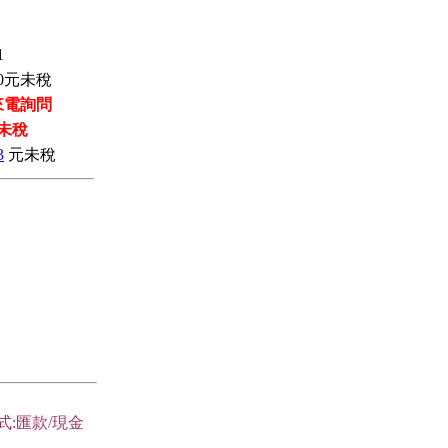
1
0
元未稅
來電詢問
未稅
3
元未稅
式:匯款/現金