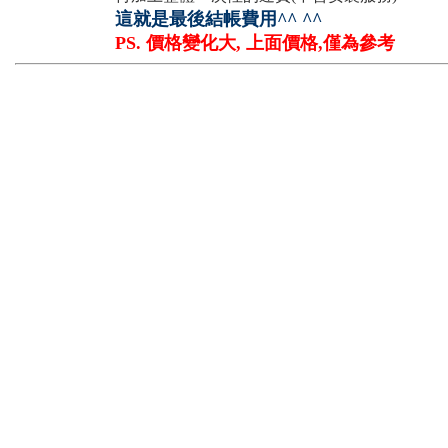
這就是最後結帳費用^^ ^^
PS. 價格變化大, 上面價格,僅為參考