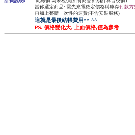
計費說明:
此報價 為未稅價(所有商品都須計算含稅價)
當你選定商品~需先來電確定價格與庫存
付款方
再加上整體一次性的運費(不含安裝服務)
這就是最後結帳費用^^ ^^
PS. 價格變化大, 上面價格,僅為參考