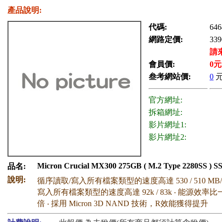
產品說明:
代碼:
646
網路定價:
339
請
會員價:
0
元
叁考網站價:
0
官方網址:
拆箱網址:
影片網址1:
影片網址2:
Micron Crucial MX300 275GB ( M.2 Type 2280SS ) S
品名:
說明:
循序讀取/寫入所有檔案類型的速度高達 530 / 510 MB/s
寫入所有檔案類型的速度高達 92k / 83k ‧ 能源效率比
倍 ‧ 採用 Micron 3D NAND 技術，R效能獲得提升