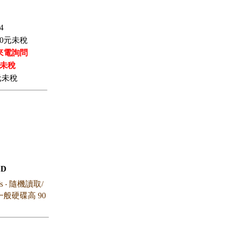
4
0
元未稅
來電詢問
未稅
元未稅
SD
 ‧ 隨機讀取/
一般硬碟高 90