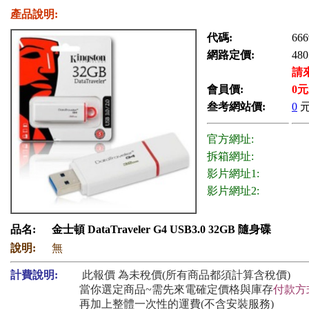
產品說明:
代碼:
666
網路定價:
480
請
會員價:
0
元
叁考網站價:
0
官方網址:
拆箱網址:
影片網址1:
影片網址2:
品名:
金士頓 DataTraveler G4 USB3.0 32GB 隨身碟
說明:
無
計費說明:
此報價 為未稅價(所有商品都須計算含稅價)
當你選定商品~需先來電確定價格與庫存
付款方
再加上整體一次性的運費(不含安裝服務)