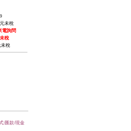
9
元未稅
來電詢問
未稅
元未稅
式:匯款/現金