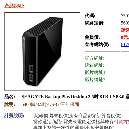
產品說明:
代碼:
759
網路定價:
569
請
會員價:
0
元
叁考網站價:
617
官方網址:
拆箱網址:
影片網址1:
影片網址2:
品名:
SEAGATE Backup Plus Desktop 3.5吋 8TB USB3.
說明:
5400轉/3.5吋/USB3/三年保固
計費說明:
此報價 為未稅價(所有商品都須計算含稅價)
當你選定商品~需先來電確定價格與庫存
付款方
再加上整體一次性的運費(不含安裝服務)