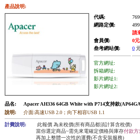
產品說明:
代碼:
769
網路定價:
499
請
會員價:
0
元
叁考網站價:
0
官方網址:
拆箱網址:
影片網址1:
影片網址2:
品名:
Apacer AH336 64GB White with P714支持款(AP64G
說明:
介面:高速USB 2.0；向下相容USB 1.1
計費說明:
此報價 為未稅價(所有商品都須計算含稅價)
當你選定商品~需先來電確定價格與庫存
付款方
再加上整體一次性的運費(不含安裝服務)